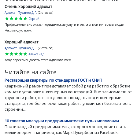
Очень хороший адвокат
Адвокат Пузанов Д.Г.
(2 отзыва)
star
star
star
star
star
Сергей
Профессионально оказал юридические услуги и отстоял мои интересы в суде.
Рекомендую всем.
Хороший адвокат
Адвокат Пузанов Д.Г.
(2 отзыва)
star
star
star
star
star
Александр
Хочу порекомендовать этого адвоката всем
Читайте на сайте
Реставрация квартиры по стандартам ГОСТ и СНиП
Квартирный ремонт представляет собой ряд работ по обработке
комнат и установке инженерных конструкций. Вне зависимости от
трудности работ, все это должно попадать под инженерные
стандарты, тем более если такая работа упоминает безопасность
строений...
10 советов молодым предпринимателям: путь к миллионам
Почти каждый предприниматель, которого я знаю, хочет стать
миллионером - например, как Марк Цукерберг из Facebook,