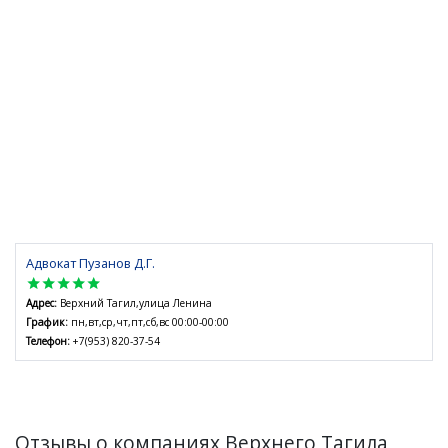
Адвокат Пузанов Д.Г.
star
star
star
star
star
Адрес:
Верхний Тагил,улица Ленина
График:
пн,вт,ср,чт,пт,сб,вс 00:00-00:00
Телефон:
+7(953) 820-37-54
Отзывы о компаниях Верхнего Тагила