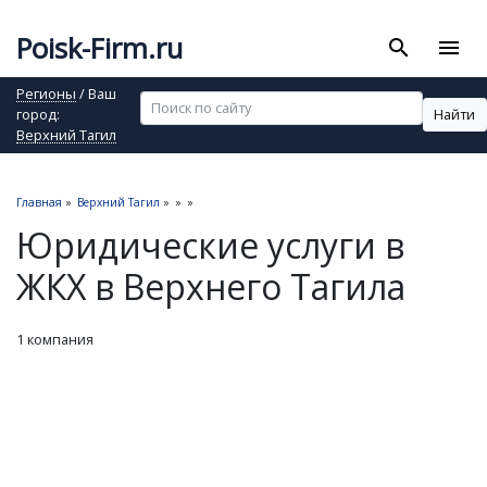
Poisk-Firm.ru
search
menu
Регионы
/ Ваш
Найти
город:
Верхний Тагил
Главная
»
Верхний Тагил
»
»
»
Юридические услуги в
ЖКХ в Верхнего Тагила
1 компания