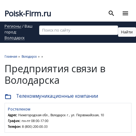
Poisk-Firm.ru
search
menu
Регионы
/ Ваш
Найти
город:
Володарск
Главная
»
Володарск
»
»
Предприятия связи в
Володарска
Телекоммуникационные компании
folder_open
Ростелеком
Адрес:
Нижегородская обл., Володарск г., ул. Первомайская, 10
График:
пн-пт 08:00-17:00
Телефон:
8 (800) 200-00-33