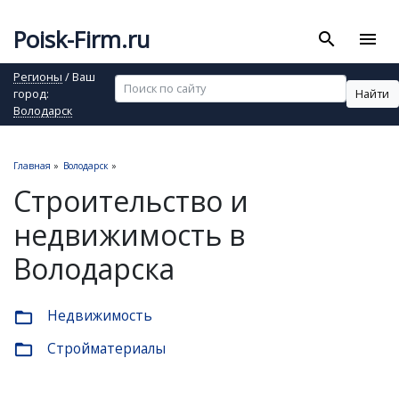
Poisk-Firm.ru
search
menu
Регионы
/ Ваш
Найти
город:
Володарск
Главная
»
Володарск
»
Строительство и
недвижимость в
Володарска
Недвижимость
folder_open
Стройматериалы
folder_open