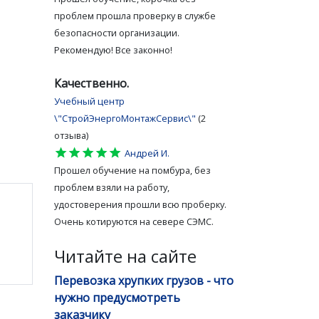
проблем прошла проверку в службе
безопасности организации.
Рекомендую! Все законно!
Качественно.
Учебный центр
\"СтройЭнергоМонтажСервис\"
(2
отзыва)
star
star
star
star
star
Андрей И.
Прошел обучение на помбура, без
проблем взяли на работу,
удостоверения прошли всю проберку.
Очень котируются на севере СЭМС.
Читайте на сайте
Перевозка хрупких грузов - что
нужно предусмотреть
заказчику