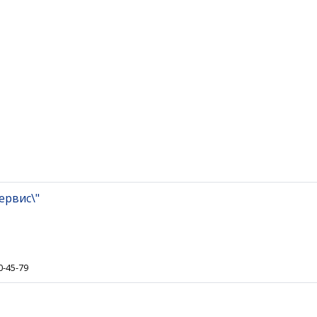
ервис\"
0-45-79