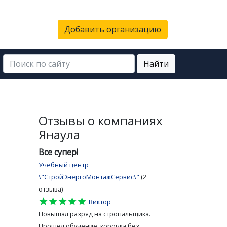
Добавить организацию
Найти
Отзывы о компаниях
Янаула
Все супер!
Учебный центр
\"СтройЭнергоМонтажСервис\"
(2
отзыва)
star
star
star
star
star
Виктор
Повышал разряд на стропальщика.
Прошел обучение, корочка без