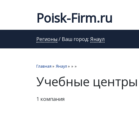
Poisk-Firm.ru
Регионы
/ Ваш город:
Янаул
Главная
»
Янаул
»
»
»
Учебные центры
1 компания