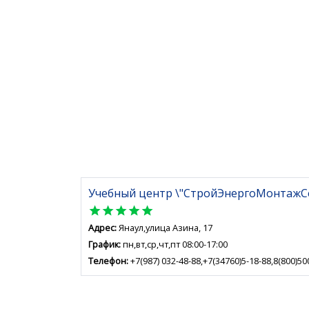
Учебный центр \"СтройЭнергоМонтажС
star
star
star
star
star
Адрес:
Янаул,улица Азина, 17
График:
пн,вт,ср,чт,пт 08:00-17:00
Телефон:
+7(987) 032-48-88,+7(34760)5-18-88,8(800)50