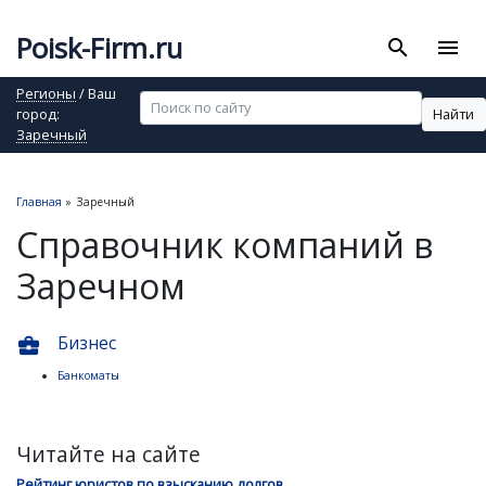
Poisk-Firm.ru
search
menu
Регионы
/ Ваш
Найти
город:
Заречный
Главная
»
Заречный
Справочник компаний в
Заречном
Бизнес
business_center
Банкоматы
Читайте на сайте
Рейтинг юристов по взысканию долгов