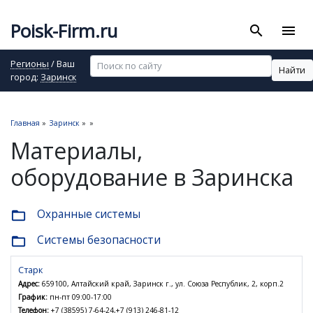
Poisk-Firm.ru
search
menu
Регионы
/ Ваш
Найти
город:
Заринск
Главная
»
Заринск
»
»
Материалы,
оборудование в Заринска
Охранные системы
folder_open
Системы безопасности
folder_open
Старк
Адрес:
659100, Алтайский край, Заринск г., ул. Союза Республик, 2, корп.2
График:
пн-пт 09:00-17:00
Телефон:
+7 (38595) 7-64-24,+7 (913) 246-81-12