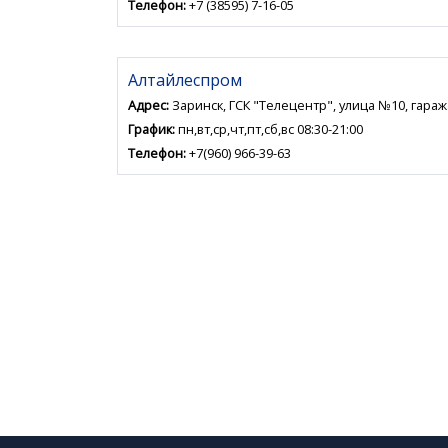
Телефон:
+7 (38595) 7-16-05
Алтайлеспром
Адрес:
Заринск, ГСК "Телецентр", улица №10, гара
График:
пн,вт,ср,чт,пт,сб,вс 08:30-21:00
Телефон:
+7(960) 966-39-63