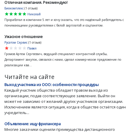
Отличная компания. Рекомендую!
Биокомплекс
(1 отзыв)
star
star
star
star
star
Николай
Проработал в компании 5 лет и хочу сказать, что это надёжный работодатель с
понимающими руководителями с белой зарплатой и соцпакетом.
Ужасное отношение
Русатом Сервис
(1 отзыв)
star
star
star
star
star
Павел
Громов Артем Сергеевич, ведущий специалист контрактной службы,
Департамент закупок, связался с нами, сделал коммерческое предложение по
реализации ква...
Читайте на сайте
Выход участника из ООО: особенности процедуры
Каждый участник общества обладает правом выхода из
организации, подав соответствующее заявление. Выйти он
может не зависимо от желаний других участников организации.
Исключением является ситуация, когда в обществе остаётся один
учредитель...
Объявление: ищу фрилансера
Многие заказчики оценили преимущества дистанционного