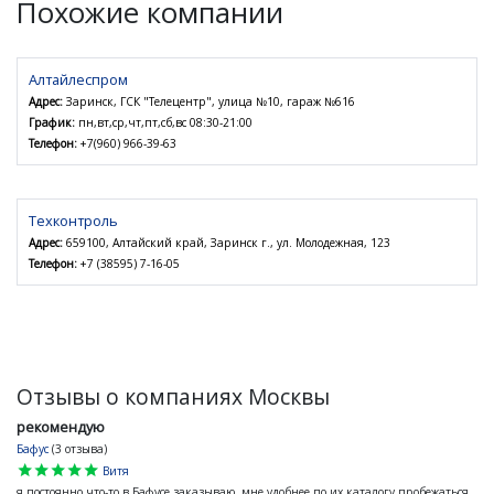
Похожие компании
Алтайлеспром
Адрес:
Заринск, ГСК "Телецентр", улица №10, гараж №616
График:
пн,вт,ср,чт,пт,сб,вс 08:30-21:00
Телефон:
+7(960) 966-39-63
Техконтроль
Адрес:
659100, Алтайский край, Заринск г., ул. Молодежная, 123
Телефон:
+7 (38595) 7-16-05
Отзывы о компаниях Москвы
рекомендую
Бафус
(3 отзыва)
star
star
star
star
star
Витя
я постоянно что-то в Бафусе заказываю, мне удобнее по их каталогу пробежаться