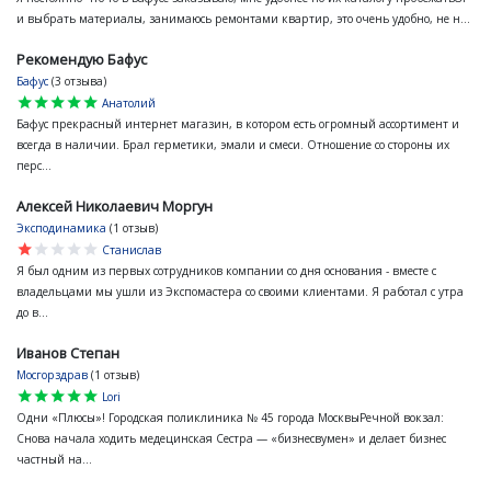
и выбрать материалы, занимаюсь ремонтами квартир, это очень удобно, не н...
Рекомендую Бафус
Бафус
(3 отзыва)
star
star
star
star
star
Анатолий
Бафус прекрасный интернет магазин, в котором есть огромный ассортимент и
всегда в наличии. Брал герметики, эмали и смеси. Отношение со стороны их
перс...
Алексей Николаевич Моргун
Эксподинамика
(1 отзыв)
star
star
star
star
star
Станислав
Я был одним из первых сотрудников компании со дня основания - вместе с
владельцами мы ушли из Экспомастера со своими клиентами. Я работал с утра
до в...
Иванов Степан
Мосгорздрав
(1 отзыв)
star
star
star
star
star
Lori
Одни «Плюсы»! Городская поликлиника № 45 города МосквыРечной вокзал:
Снова начала ходить медецинская Сестра — «бизнесвумен» и делает бизнес
частный на...