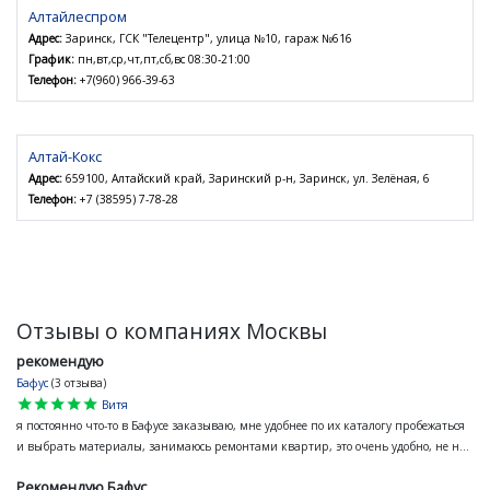
Алтайлеспром
Адрес:
Заринск, ГСК "Телецентр", улица №10, гараж №616
График:
пн,вт,ср,чт,пт,сб,вс 08:30-21:00
Телефон:
+7(960) 966-39-63
Алтай-Кокс
Адрес:
659100, Алтайский край, Заринский р-н, Заринск, ул. Зелёная, 6
Телефон:
+7 (38595) 7-78-28
Отзывы о компаниях Москвы
рекомендую
Бафус
(3 отзыва)
star
star
star
star
star
Витя
я постоянно что-то в Бафусе заказываю, мне удобнее по их каталогу пробежаться
и выбрать материалы, занимаюсь ремонтами квартир, это очень удобно, не н...
Рекомендую Бафус