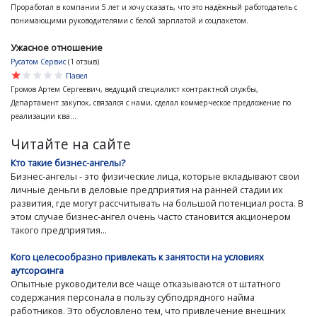
Проработал в компании 5 лет и хочу сказать, что это надёжный работодатель с
понимающими руководителями с белой зарплатой и соцпакетом.
Ужасное отношение
Русатом Сервис
(1 отзыв)
star
star
star
star
star
Павел
Громов Артем Сергеевич, ведущий специалист контрактной службы,
Департамент закупок, связался с нами, сделал коммерческое предложение по
реализации ква...
Читайте на сайте
Кто такие бизнес-ангелы?
Бизнес-ангелы - это физические лица, которые вкладывают свои
личные деньги в деловые предприятия на ранней стадии их
развития, где могут рассчитывать на большой потенциал роста. В
этом случае бизнес-ангел очень часто становится акционером
такого предприятия...
Кого целесообразно привлекать к занятости на условиях
аутсорсинга
Опытные руководители все чаще отказываются от штатного
содержания персонала в пользу субподрядного найма
работников. Это обусловлено тем, что привлечение внешних