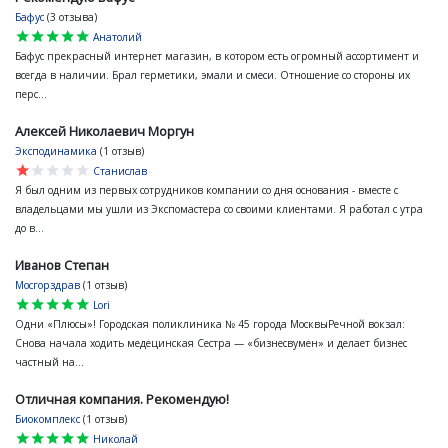
Бафус
(3 отзыва)
star
star
star
star
star
Анатолий
Бафус прекрасный интернет магазин, в котором есть огромный ассортимент и
всегда в наличии. Брал герметики, эмали и смеси. Отношение со стороны их
перс...
Алексей Николаевич Моргун
Эксподинамика
(1 отзыв)
star
star
star
star
star
Станислав
Я был одним из первых сотрудников компании со дня основания - вместе с
владельцами мы ушли из Экспомастера со своими клиентами. Я работал с утра
до в...
Иванов Степан
Мосгорздрав
(1 отзыв)
star
star
star
star
star
Lori
Одни «Плюсы»! Городская поликлиника № 45 города МосквыРечной вокзал:
Снова начала ходить медецинская Сестра — «бизнесвумен» и делает бизнес
частный на...
Отличная компания. Рекомендую!
Биокомплекс
(1 отзыв)
star
star
star
star
star
Николай