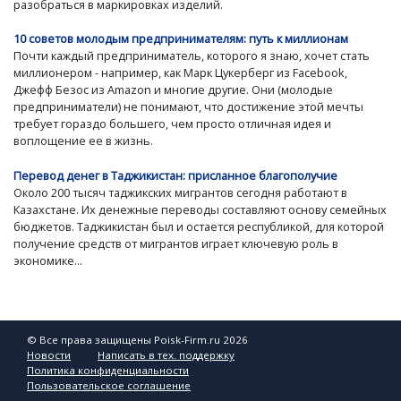
разобраться в маркировках изделий.
10 советов молодым предпринимателям: путь к миллионам
Почти каждый предприниматель, которого я знаю, хочет стать
миллионером - например, как Марк Цукерберг из Facebook,
Джефф Безос из Amazon и многие другие. Они (молодые
предприниматели) не понимают, что достижение этой мечты
требует гораздо большего, чем просто отличная идея и
воплощение ее в жизнь.
Перевод денег в Таджикистан: присланное благополучие
Около 200 тысяч таджикских мигрантов сегодня работают в
Казахстане. Их денежные переводы составляют основу семейных
бюджетов. Таджикистан был и остается республикой, для которой
получение средств от мигрантов играет ключевую роль в
экономике...
© Все права защищены Poisk-Firm.ru 2026
Новости
Написать в тех. поддержку
Политика конфиденциальности
Пользовательское соглашение