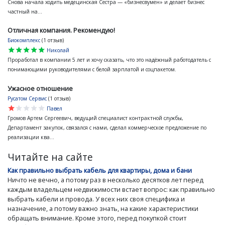
Снова начала ходить медецинская Сестра — «бизнесвумен» и делает бизнес
частный на...
Отличная компания. Рекомендую!
Биокомплекс
(1 отзыв)
star
star
star
star
star
Николай
Проработал в компании 5 лет и хочу сказать, что это надёжный работодатель с
понимающими руководителями с белой зарплатой и соцпакетом.
Ужасное отношение
Русатом Сервис
(1 отзыв)
star
star
star
star
star
Павел
Громов Артем Сергеевич, ведущий специалист контрактной службы,
Департамент закупок, связался с нами, сделал коммерческое предложение по
реализации ква...
Читайте на сайте
Как правильно выбрать кабель для квартиры, дома и бани
Ничто не вечно, а потому раз в несколько десятков лет перед
каждым владельцем недвижимости встает вопрос: как правильно
выбрать кабели и провода. У всех них своя специфика и
назначение, а потому важно знать, на какие характеристики
обращать внимание. Кроме этого, перед покупкой стоит