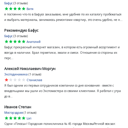
Бафус
(3 отзыва)
star
star
star
star
star
Витя
я постоянно что-то в Бафусе заказываю, мне удобнее по их каталогу пробежаться
и выбрать материалы, занимаюсь ремонтами квартир, это очень удобно, не н...
Рекомендую Бафус
Бафус
(3 отзыва)
star
star
star
star
star
Анатолий
Бафус прекрасный интернет магазин, в котором есть огромный ассортимент и
всегда в наличии. Брал герметики, эмали и смеси. Отношение со стороны их
перс...
Алексей Николаевич Моргун
Эксподинамика
(1 отзыв)
star
star
star
star
star
Станислав
Я был одним из первых сотрудников компании со дня основания - вместе с
владельцами мы ушли из Экспомастера со своими клиентами. Я работал с утра
до в...
Иванов Степан
Мосгорздрав
(1 отзыв)
star
star
star
star
star
Lori
Одни «Плюсы»! Городская поликлиника № 45 города МосквыРечной вокзал: