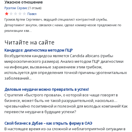
Ужасное отношение
Русатом Сервис
(1 отзыв)
star
star
star
star
star
Павел
Громов Артем Сергеевич, ведущий специалист контрактной службы,
Департамент закупок, связался с нами, сделал коммерческое предложение по
реализации ква...
Читайте на сайте
Кандидоз: диагностика методом ПЦР
Возбудителем кандидоза является Candida albicans (грибы
микроскопического размера). Анализ методом ПЦР диагностики
на инфекции, вызванные заражением этим грибком,
используется для определения точной причины урогенитальных
заболеваний...
Деловые неудачи можно превратить в успех!
Стратегия «быстрого провала», о которой все чаще говорят в
бизнесе, может быть не такой разрушительной, насколько…
чрезвычайно позитивной и полезной для молодых компаний! Как
перевести неудачи в будущие успехи?
Свой бизнес в Дубае – как открыть фирму в ОАЭ
В настоящее время из-за сложной и неблагоприятной ситуации в