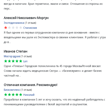
всегда в наличии. Брал герметики, эмали и смеси. Отношение со стороны их
перс...
Алексей Николаевич Моргун
Эксподинамика
(1 отзыв)
star
star
star
star
star
Станислав
Я был одним из первых сотрудников компании со дня основания - вместе с
владельцами мы ушли из Экспомастера со своими клиентами. Я работал с утра
до в...
Иванов Степан
Мосгорздрав
(1 отзыв)
star
star
star
star
star
Lori
Одни «Плюсы»! Городская поликлиника № 45 города МосквыРечной вокзал:
Снова начала ходить медецинская Сестра — «бизнесвумен» и делает бизнес
частный на...
Отличная компания. Рекомендую!
Биокомплекс
(1 отзыв)
star
star
star
star
star
Николай
Проработал в компании 5 лет и хочу сказать, что это надёжный работодатель с
понимающими руководителями с белой зарплатой и соцпакетом.