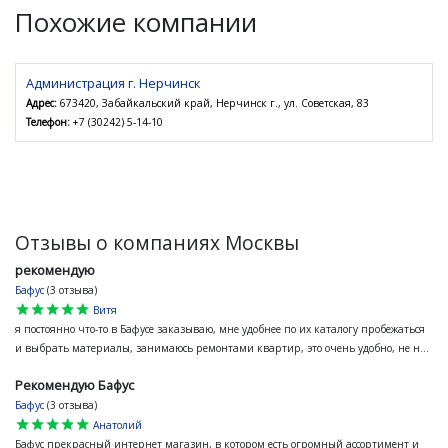
Похожие компании
Администрация г. Нерчинск
Адрес:
673420, Забайкальский край, Нерчинск г., ул. Советская, 83
Телефон:
+7 (30242) 5-14-10
Отзывы о компаниях Москвы
рекомендую
Бафус
(3 отзыва)
star
star
star
star
star
Витя
я постоянно что-то в Бафусе заказываю, мне удобнее по их каталогу пробежаться
и выбрать материалы, занимаюсь ремонтами квартир, это очень удобно, не н...
Рекомендую Бафус
Бафус
(3 отзыва)
star
star
star
star
star
Анатолий
Бафус прекрасный интернет магазин, в котором есть огромный ассортимент и