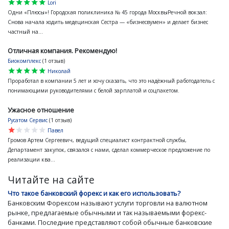
star
star
star
star
star
Lori
Одни «Плюсы»! Городская поликлиника № 45 города МосквыРечной вокзал:
Снова начала ходить медецинская Сестра — «бизнесвумен» и делает бизнес
частный на...
Отличная компания. Рекомендую!
Биокомплекс
(1 отзыв)
star
star
star
star
star
Николай
Проработал в компании 5 лет и хочу сказать, что это надёжный работодатель с
понимающими руководителями с белой зарплатой и соцпакетом.
Ужасное отношение
Русатом Сервис
(1 отзыв)
star
star
star
star
star
Павел
Громов Артем Сергеевич, ведущий специалист контрактной службы,
Департамент закупок, связался с нами, сделал коммерческое предложение по
реализации ква...
Читайте на сайте
Что такое банковский форекс и как его использовать?
Банковским Форексом называют услуги торговли на валютном
рынке, предлагаемые обычными и так называемыми форекс-
банками. Последние представляют собой обычные банковские