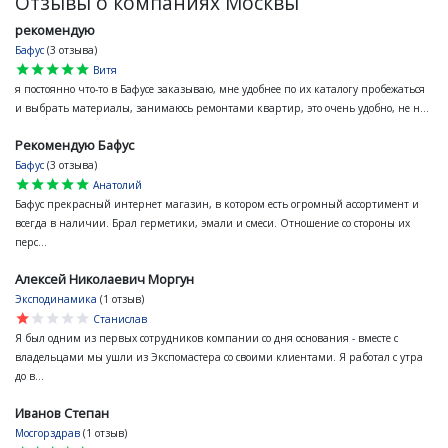
Отзывы о компаниях Москвы
рекомендую
Бафус
(3 отзыва)
star
star
star
star
star
Витя
я постоянно что-то в Бафусе заказываю, мне удобнее по их каталогу пробежаться
и выбрать материалы, занимаюсь ремонтами квартир, это очень удобно, не н...
Рекомендую Бафус
Бафус
(3 отзыва)
star
star
star
star
star
Анатолий
Бафус прекрасный интернет магазин, в котором есть огромный ассортимент и
всегда в наличии. Брал герметики, эмали и смеси. Отношение со стороны их
перс...
Алексей Николаевич Моргун
Эксподинамика
(1 отзыв)
star
star
star
star
star
Станислав
Я был одним из первых сотрудников компании со дня основания - вместе с
владельцами мы ушли из Экспомастера со своими клиентами. Я работал с утра
до в...
Иванов Степан
Мосгорздрав
(1 отзыв)