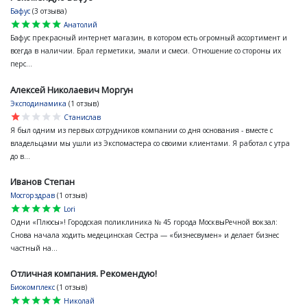
Бафус
(3 отзыва)
star
star
star
star
star
Анатолий
Бафус прекрасный интернет магазин, в котором есть огромный ассортимент и
всегда в наличии. Брал герметики, эмали и смеси. Отношение со стороны их
перс...
Алексей Николаевич Моргун
Эксподинамика
(1 отзыв)
star
star
star
star
star
Станислав
Я был одним из первых сотрудников компании со дня основания - вместе с
владельцами мы ушли из Экспомастера со своими клиентами. Я работал с утра
до в...
Иванов Степан
Мосгорздрав
(1 отзыв)
star
star
star
star
star
Lori
Одни «Плюсы»! Городская поликлиника № 45 города МосквыРечной вокзал:
Снова начала ходить медецинская Сестра — «бизнесвумен» и делает бизнес
частный на...
Отличная компания. Рекомендую!
Биокомплекс
(1 отзыв)
star
star
star
star
star
Николай