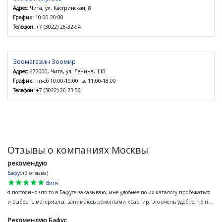
Адрес:
Чита, ул. Кастринская, 8
График:
10:00-20:00
Телефон:
+7 (3022) 26-32-94
Зоомагазин Зоомир
Адрес:
672000, Чита, ул. Ленина, 110
График:
пн-сб 10:00-19:00, вс 11:00-18:00
Телефон:
+7 (3022) 26-23-56
Отзывы о компаниях Москвы
рекомендую
Бафус
(3 отзыва)
star
star
star
star
star
Витя
я постоянно что-то в Бафусе заказываю, мне удобнее по их каталогу пробежаться
и выбрать материалы, занимаюсь ремонтами квартир, это очень удобно, не н...
Рекомендую Бафус