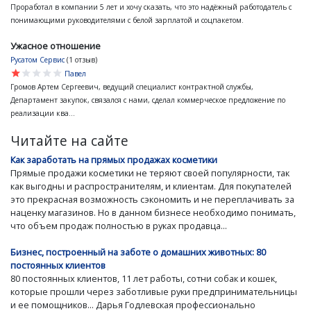
Проработал в компании 5 лет и хочу сказать, что это надёжный работодатель с
понимающими руководителями с белой зарплатой и соцпакетом.
Ужасное отношение
Русатом Сервис
(1 отзыв)
star
star
star
star
star
Павел
Громов Артем Сергеевич, ведущий специалист контрактной службы,
Департамент закупок, связался с нами, сделал коммерческое предложение по
реализации ква...
Читайте на сайте
Как заработать на прямых продажах косметики
Прямые продажи косметики не теряют своей популярности, так
как выгодны и распространителям, и клиентам. Для покупателей
это прекрасная возможность сэкономить и не переплачивать за
наценку магазинов. Но в данном бизнесе необходимо понимать,
что объем продаж полностью в руках продавца...
Бизнес, построенный на заботе о домашних животных: 80
постоянных клиентов
80 постоянных клиентов, 11 лет работы, сотни собак и кошек,
которые прошли через заботливые руки предпринимательницы
и ее помощников... Дарья Годлевская профессионально