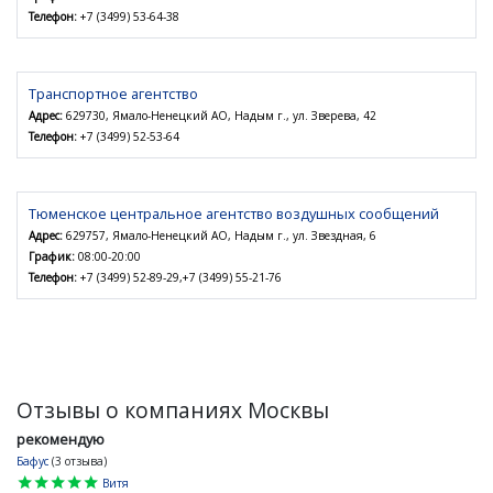
Телефон:
+7 (3499) 53-64-38
Транспортное агентство
Адрес:
629730, Ямало-Ненецкий АО, Надым г., ул. Зверева, 42
Телефон:
+7 (3499) 52-53-64
Тюменское центральное агентство воздушных сообщений
Адрес:
629757, Ямало-Ненецкий АО, Надым г., ул. Звездная, 6
График:
08:00-20:00
Телефон:
+7 (3499) 52-89-29,+7 (3499) 55-21-76
Отзывы о компаниях Москвы
рекомендую
Бафус
(3 отзыва)
star
star
star
star
star
Витя