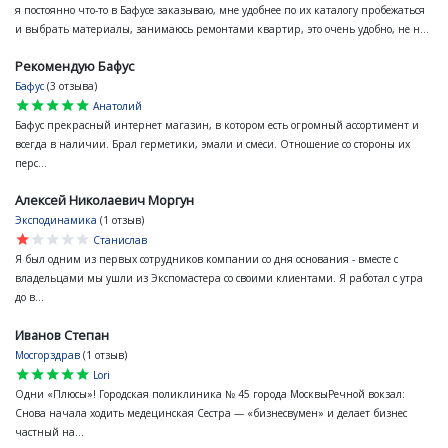
я постоянно что-то в Бафусе заказываю, мне удобнее по их каталогу пробежаться
и выбрать материалы, занимаюсь ремонтами квартир, это очень удобно, не н...
Рекомендую Бафус
Бафус
(3 отзыва)
star
star
star
star
star
Анатолий
Бафус прекрасный интернет магазин, в котором есть огромный ассортимент и
всегда в наличии. Брал герметики, эмали и смеси. Отношение со стороны их
перс...
Алексей Николаевич Моргун
Эксподинамика
(1 отзыв)
star
star
star
star
star
Станислав
Я был одним из первых сотрудников компании со дня основания - вместе с
владельцами мы ушли из Экспомастера со своими клиентами. Я работал с утра
до в...
Иванов Степан
Мосгорздрав
(1 отзыв)
star
star
star
star
star
Lori
Одни «Плюсы»! Городская поликлиника № 45 города МосквыРечной вокзал:
Снова начала ходить медецинская Сестра — «бизнесвумен» и делает бизнес
частный на...