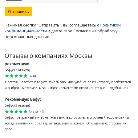
Отправить
Нажимая кнопку "Отправить", вы соглашаетесь с
Политикой
конфиденциальности
и даете свое Согласие на обработку
персональных данных.
Отзывы о компаниях Москвы
рекомендую
Бафус
(3 отзыва)
star
star
star
star
star
Витя
я постоянно что-то в Бафусе заказываю, мне удобнее по их каталогу пробежаться
и выбрать материалы, занимаюсь ремонтами квартир, это очень удобно, не н...
Рекомендую Бафус
Бафус
(3 отзыва)
star
star
star
star
star
Анатолий
Бафус прекрасный интернет магазин, в котором есть огромный ассортимент и
всегда в наличии. Брал герметики, эмали и смеси. Отношение со стороны их
перс...