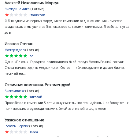
Алексей Николаевич Моргун
Эксподинамика
(1 отзыв)
star
star
star
star
star
Станислав
Я был одним из первых сотрудников компании со дня основания - вместе с
владельцами мы ушли из Экспомастера со своими клиентами. Я работал с утра
до в...
Иванов Степан
Мосгорздрав
(1 отзыв)
star
star
star
star
star
Lori
Одни «Плюсы»! Городская поликлиника № 45 города МосквыРечной вокзал:
Снова начала ходить медецинская Сестра — «бизнесвумен» и делает бизнес
частный на...
Отличная компания. Рекомендую!
Биокомплекс
(1 отзыв)
star
star
star
star
star
Николай
Проработал в компании 5 лет и хочу сказать, что это надёжный работодатель с
понимающими руководителями с белой зарплатой и соцпакетом.
Ужасное отношение
Русатом Сервис
(1 отзыв)
star
star
star
star
star
Павел