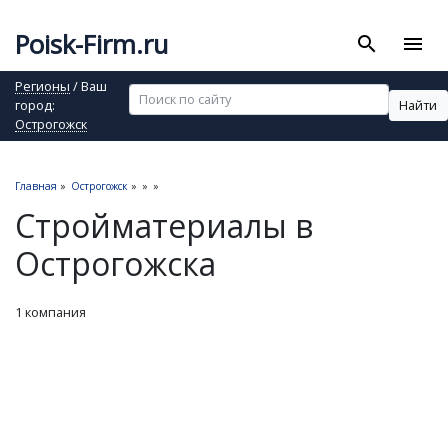
Poisk-Firm.ru
search
menu
Регионы
/ Ваш
Найти
город:
Острогожск
Главная
»
Острогожск
»
»
»
Стройматериалы в
Острогожска
1 компания