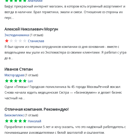
star
star
star
star
star
Анатолий
Бафус прекрасный интернет магазин, в котором есть огромный ассортимент и
всегда в наличии. Брал герметики, эмали и смеси. Отношение со стороны их
перс...
Алексей Николаевич Моргун
Эксподинамика
(1 отзыв)
star
star
star
star
star
Станислав
Я был одним из первых сотрудников компании со дня основания - вместе с
владельцами мы ушли из Экспомастера со своими клиентами. Я работал с утра
до в...
Иванов Степан
Мосгорздрав
(1 отзыв)
star
star
star
star
star
Lori
Одни «Плюсы»! Городская поликлиника № 45 города МосквыРечной вокзал:
Снова начала ходить медецинская Сестра — «бизнесвумен» и делает бизнес
частный на...
Отличная компания. Рекомендую!
Биокомплекс
(1 отзыв)
star
star
star
star
star
Николай
Проработал в компании 5 лет и хочу сказать, что это надёжный работодатель с
понимающими руководителями с белой зарплатой и соцпакетом.