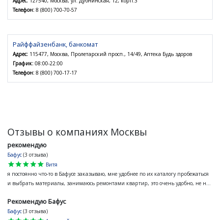
Адрес:
127540, Москва, ул. Дубнинская, 12, корп.3
Телефон:
8 (800) 700-70-57
Райффайзенбанк, банкомат
Адрес:
115477, Москва, Пролетарский просп., 14/49, Аптека Будь здоров
График:
08:00-22:00
Телефон:
8 (800) 700-17-17
Отзывы о компаниях Москвы
рекомендую
Бафус
(3 отзыва)
star
star
star
star
star
Витя
я постоянно что-то в Бафусе заказываю, мне удобнее по их каталогу пробежаться
и выбрать материалы, занимаюсь ремонтами квартир, это очень удобно, не н...
Рекомендую Бафус
Бафус
(3 отзыва)