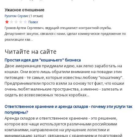
Ужасное отношение
Русатом Сервис
(1 отзыв)
star
star
star
star
star
Павел
Громов Артем Сергеевич, ведущий специалист контрактной службы,
Департамент закупок, связался с нами, сделал коммерческое предложение по
реализации ква...
Читайте на сайте
Простая идея для "кошачьего" бизнеса
Двое американцев придумали идею, как легко заработать на
кошках. Они всего лишь обратили внимание на повадки этих
питомцев - те самые, которые известны любому "кошатнику".
Предприниматели просто взяли за основу тот факт, что кошки
очень любят маленькие пространства, а именно - залезать и
сидеть во всевозможных тесных коробках...
Ответственное хранение и аренда складов - почему эти услуги так
популярны?
Аренда складов и ответственное хранение - это решение,
которое все чаще используется различными российскими
компаниями, направленное на улучшение логистики и
минимизацию затрат, связанных с хранением и подготовкой