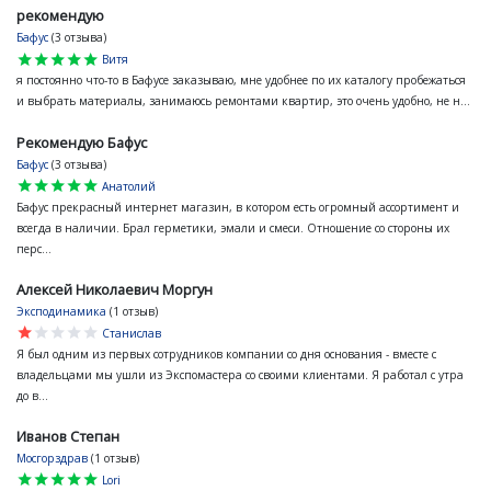
рекомендую
Бафус
(3 отзыва)
star
star
star
star
star
Витя
я постоянно что-то в Бафусе заказываю, мне удобнее по их каталогу пробежаться
и выбрать материалы, занимаюсь ремонтами квартир, это очень удобно, не н...
Рекомендую Бафус
Бафус
(3 отзыва)
star
star
star
star
star
Анатолий
Бафус прекрасный интернет магазин, в котором есть огромный ассортимент и
всегда в наличии. Брал герметики, эмали и смеси. Отношение со стороны их
перс...
Алексей Николаевич Моргун
Эксподинамика
(1 отзыв)
star
star
star
star
star
Станислав
Я был одним из первых сотрудников компании со дня основания - вместе с
владельцами мы ушли из Экспомастера со своими клиентами. Я работал с утра
до в...
Иванов Степан
Мосгорздрав
(1 отзыв)
star
star
star
star
star
Lori