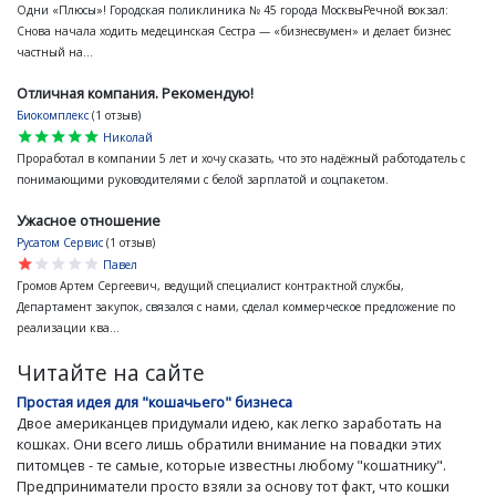
Одни «Плюсы»! Городская поликлиника № 45 города МосквыРечной вокзал:
Снова начала ходить медецинская Сестра — «бизнесвумен» и делает бизнес
частный на...
Отличная компания. Рекомендую!
Биокомплекс
(1 отзыв)
star
star
star
star
star
Николай
Проработал в компании 5 лет и хочу сказать, что это надёжный работодатель с
понимающими руководителями с белой зарплатой и соцпакетом.
Ужасное отношение
Русатом Сервис
(1 отзыв)
star
star
star
star
star
Павел
Громов Артем Сергеевич, ведущий специалист контрактной службы,
Департамент закупок, связался с нами, сделал коммерческое предложение по
реализации ква...
Читайте на сайте
Простая идея для "кошачьего" бизнеса
Двое американцев придумали идею, как легко заработать на
кошках. Они всего лишь обратили внимание на повадки этих
питомцев - те самые, которые известны любому "кошатнику".
Предприниматели просто взяли за основу тот факт, что кошки