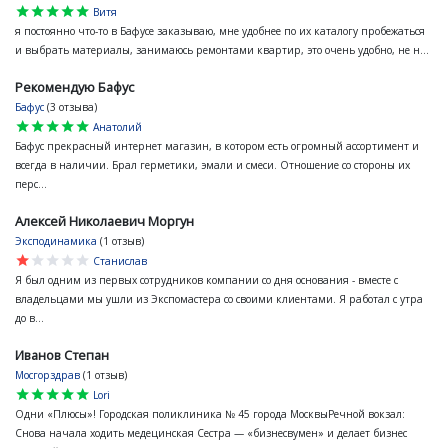
star
star
star
star
star
Витя
я постоянно что-то в Бафусе заказываю, мне удобнее по их каталогу пробежаться
и выбрать материалы, занимаюсь ремонтами квартир, это очень удобно, не н...
Рекомендую Бафус
Бафус
(3 отзыва)
star
star
star
star
star
Анатолий
Бафус прекрасный интернет магазин, в котором есть огромный ассортимент и
всегда в наличии. Брал герметики, эмали и смеси. Отношение со стороны их
перс...
Алексей Николаевич Моргун
Эксподинамика
(1 отзыв)
star
star
star
star
star
Станислав
Я был одним из первых сотрудников компании со дня основания - вместе с
владельцами мы ушли из Экспомастера со своими клиентами. Я работал с утра
до в...
Иванов Степан
Мосгорздрав
(1 отзыв)
star
star
star
star
star
Lori
Одни «Плюсы»! Городская поликлиника № 45 города МосквыРечной вокзал:
Снова начала ходить медецинская Сестра — «бизнесвумен» и делает бизнес