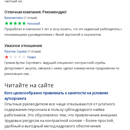
частный на...
Отличная компания. Рекомендую!
Биокомплекс
(1 отзыв)
star
star
star
star
star
Николай
Проработал в компании 5 лет и хочу сказать, что это надёжный работодатель с
понимающими руководителями с белой зарплатой и соцпакетом.
Ужасное отношение
Русатом Сервис
(1 отзыв)
star
star
star
star
star
Павел
Громов Артем Сергеевич, ведущий специалист контрактной службы,
Департамент закупок, связался с нами, сделал коммерческое предложение по
реализации ква...
Читайте на сайте
Кого целесообразно привлекать к занятости на условиях
аутсорсинга
Опытные руководители все чаще отказываются от штатного
содержания персонала в пользу субподрядного найма
работников. Это обусловлено тем, что привлечение внешних
трудовых ресурсов на контрактной основе – более простой,
удобный и выгодный метод кадрового обеспечения