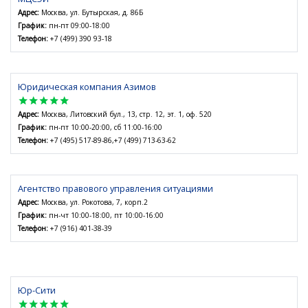
Адрес:
Москва, ул. Бутырская, д. 86Б
График:
пн-пт 09:00-18:00
Телефон:
+7 (499) 390 93-18
Юридическая компания Азимов
star
star
star
star
star
Адрес:
Москва, Литовский бул., 13, стр. 12, эт. 1, оф. 520
График:
пн-пт 10:00-20:00, сб 11:00-16:00
Телефон:
+7 (495) 517-89-86,+7 (499) 713-63-62
Агентство правового управления ситуациями
Адрес:
Москва, ул. Рокотова, 7, корп.2
График:
пн-чт 10:00-18:00, пт 10:00-16:00
Телефон:
+7 (916) 401-38-39
Юр-Сити
star
star
star
star
star