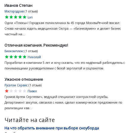
Иванов Степан
Мосгорздрав
(1 отзыв)
star
star
star
star
star
Lori
Одни «Плюсы»! Городская поликлиника № 45 города МосквыРечной вокзал:
Снова начала ходить медецинская Сестра — «бизнесвумен» и делает бизнес
частный на...
Отличная компания. Рекомендую!
Биокомплекс
(1 отзыв)
star
star
star
star
star
Николай
Проработал в компании 5 лет и хочу сказать, что это надёжный работодатель с
понимающими руководителями с белой зарплатой и соцпакетом.
Ужасное отношение
Русатом Сервис
(1 отзыв)
star
star
star
star
star
Павел
Громов Артем Сергеевич, ведущий специалист контрактной службы,
Департамент закупок, связался с нами, сделал коммерческое предложение по
реализации ква...
Читайте на сайте
На что обратить внимание при выборе сноуборда