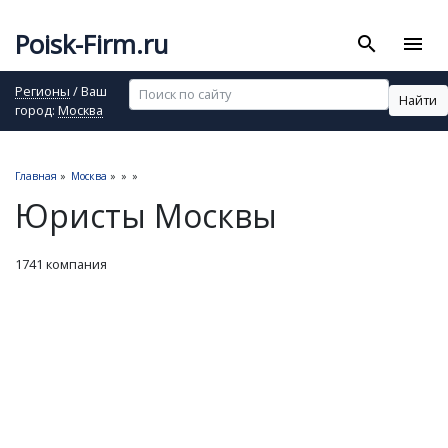
Poisk-Firm.ru
search
menu
Регионы
/ Ваш
Найти
город:
Москва
Главная
»
Москва
»
»
»
Юристы Москвы
1741 компания