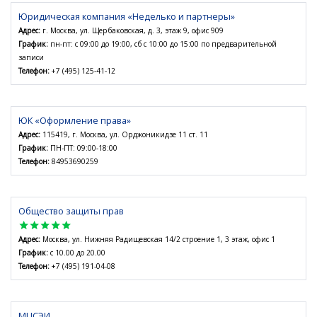
Юридическая компания «Неделько и партнеры»
Адрес:
г. Москва, ул. Щербаковская, д. 3, этаж 9, офис 909
График:
пн-пт: с 09:00 до 19:00, сб с 10:00 до 15:00 по предварительной
записи
Телефон:
+7 (495) 125-41-12
ЮК «Оформление права»
Адрес:
115419, г. Москва, ул. Орджоникидзе 11 ст. 11
График:
ПН-ПТ: 09:00-18:00
Телефон:
84953690259
Общество защиты прав
star
star
star
star
star
Адрес:
Москва, ул. Нижняя Радищевская 14/2 строение 1, 3 этаж, офис 1
График:
с 10.00 до 20.00
Телефон:
+7 (495) 191-04-08
МЦСЭИ