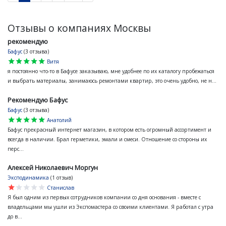
Отзывы о компаниях Москвы
рекомендую
Бафус
(3 отзыва)
star
star
star
star
star
Витя
я постоянно что-то в Бафусе заказываю, мне удобнее по их каталогу пробежаться
и выбрать материалы, занимаюсь ремонтами квартир, это очень удобно, не н...
Рекомендую Бафус
Бафус
(3 отзыва)
star
star
star
star
star
Анатолий
Бафус прекрасный интернет магазин, в котором есть огромный ассортимент и
всегда в наличии. Брал герметики, эмали и смеси. Отношение со стороны их
перс...
Алексей Николаевич Моргун
Эксподинамика
(1 отзыв)
star
star
star
star
star
Станислав
Я был одним из первых сотрудников компании со дня основания - вместе с
владельцами мы ушли из Экспомастера со своими клиентами. Я работал с утра
до в...