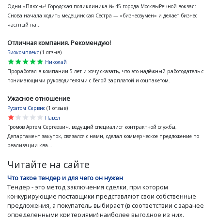
Одни «Плюсы»! Городская поликлиника № 45 города МосквыРечной вокзал:
Снова начала ходить медецинская Сестра — «бизнесвумен» и делает бизнес
частный на...
Отличная компания. Рекомендую!
Биокомплекс
(1 отзыв)
star
star
star
star
star
Николай
Проработал в компании 5 лет и хочу сказать, что это надёжный работодатель с
понимающими руководителями с белой зарплатой и соцпакетом.
Ужасное отношение
Русатом Сервис
(1 отзыв)
star
star
star
star
star
Павел
Громов Артем Сергеевич, ведущий специалист контрактной службы,
Департамент закупок, связался с нами, сделал коммерческое предложение по
реализации ква...
Читайте на сайте
Что такое тендер и для чего он нужен
Тендер - это метод заключения сделки, при котором
конкурирующие поставщики представляют свои собственные
предложения, а покупатель выбирает (в соответствии с заранее
определенными критериями) наиболее выгодное из них.