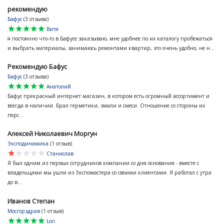
рекомендую
Бафус
(3 отзыва)
star
star
star
star
star
Витя
я постоянно что-то в Бафусе заказываю, мне удобнее по их каталогу пробежаться
и выбрать материалы, занимаюсь ремонтами квартир, это очень удобно, не н...
Рекомендую Бафус
Бафус
(3 отзыва)
star
star
star
star
star
Анатолий
Бафус прекрасный интернет магазин, в котором есть огромный ассортимент и
всегда в наличии. Брал герметики, эмали и смеси. Отношение со стороны их
перс...
Алексей Николаевич Моргун
Эксподинамика
(1 отзыв)
star
star
star
star
star
Станислав
Я был одним из первых сотрудников компании со дня основания - вместе с
владельцами мы ушли из Экспомастера со своими клиентами. Я работал с утра
до в...
Иванов Степан
Мосгорздрав
(1 отзыв)
star
star
star
star
star
Lori