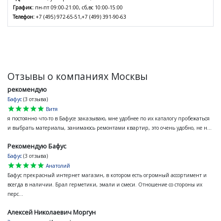
График:
пн-пт 09:00-21:00, сб,вс 10:00-15:00
Телефон:
+7 (495) 972-65-51,+7 (499) 391-90-63
Отзывы о компаниях Москвы
рекомендую
Бафус
(3 отзыва)
star
star
star
star
star
Витя
я постоянно что-то в Бафусе заказываю, мне удобнее по их каталогу пробежаться
и выбрать материалы, занимаюсь ремонтами квартир, это очень удобно, не н...
Рекомендую Бафус
Бафус
(3 отзыва)
star
star
star
star
star
Анатолий
Бафус прекрасный интернет магазин, в котором есть огромный ассортимент и
всегда в наличии. Брал герметики, эмали и смеси. Отношение со стороны их
перс...
Алексей Николаевич Моргун