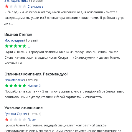
Эксподинамика
(1 отзыв)
star
star
star
star
star
Станислав
Я был одним из первых сотрудников компании со дня основания - вместе с
владельцами мы ушли из Экспомастера со своими клиентами. Я работал с утра
до в...
Иванов Степан
Мосгорздрав
(1 отзыв)
star
star
star
star
star
Lori
Одни «Плюсы»! Городская поликлиника № 45 города МосквыРечной вокзал:
Снова начала ходить медецинская Сестра — «бизнесвумен» и делает бизнес
частный на...
Отличная компания. Рекомендую!
Биокомплекс
(1 отзыв)
star
star
star
star
star
Николай
Проработал в компании 5 лет и хочу сказать, что это надёжный работодатель с
понимающими руководителями с белой зарплатой и соцпакетом.
Ужасное отношение
Русатом Сервис
(1 отзыв)
star
star
star
star
star
Павел
Громов Артем Сергеевич, ведущий специалист контрактной службы,
Департамент закупок, связался с нами, сделал коммерческое предложение по