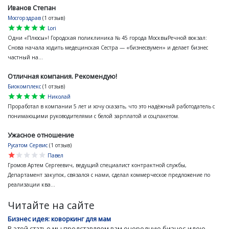
Иванов Степан
Мосгорздрав
(1 отзыв)
star
star
star
star
star
Lori
Одни «Плюсы»! Городская поликлиника № 45 города МосквыРечной вокзал:
Снова начала ходить медецинская Сестра — «бизнесвумен» и делает бизнес
частный на...
Отличная компания. Рекомендую!
Биокомплекс
(1 отзыв)
star
star
star
star
star
Николай
Проработал в компании 5 лет и хочу сказать, что это надёжный работодатель с
понимающими руководителями с белой зарплатой и соцпакетом.
Ужасное отношение
Русатом Сервис
(1 отзыв)
star
star
star
star
star
Павел
Громов Артем Сергеевич, ведущий специалист контрактной службы,
Департамент закупок, связался с нами, сделал коммерческое предложение по
реализации ква...
Читайте на сайте
Бизнес идея: коворкинг для мам
В этой статье мы представляем вам очередную бизнес-идею,