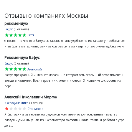
Отзывы о компаниях Москвы
рекомендую
Бафус
(3 отзыва)
star
star
star
star
star
Витя
я постоянно что-то в Бафусе заказываю, мне удобнее по их каталогу пробежаться
и выбрать материалы, занимаюсь ремонтами квартир, это очень удобно, не н...
Рекомендую Бафус
Бафус
(3 отзыва)
star
star
star
star
star
Анатолий
Бафус прекрасный интернет магазин, в котором есть огромный ассортимент и
всегда в наличии. Брал герметики, эмали и смеси. Отношение со стороны их
перс...
Алексей Николаевич Моргун
Эксподинамика
(1 отзыв)
star
star
star
star
star
Станислав
Я был одним из первых сотрудников компании со дня основания - вместе с
владельцами мы ушли из Экспомастера со своими клиентами. Я работал с утра
до в...