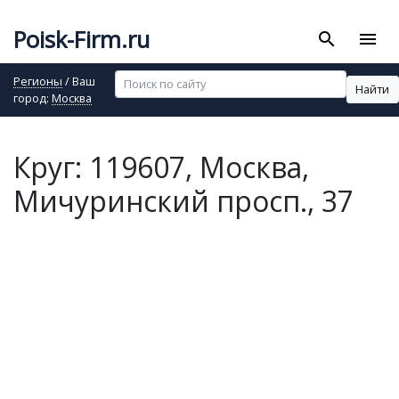
Poisk-Firm.ru
search
menu
Регионы
/ Ваш
Найти
город:
Москва
Круг: 119607, Москва,
Мичуринский просп., 37