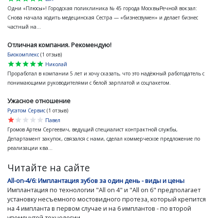
Одни «Плюсы»! Городская поликлиника № 45 города МосквыРечной вокзал:
Снова начала ходить медецинская Сестра — «бизнесвумен» и делает бизнес
частный на...
Отличная компания. Рекомендую!
Биокомплекс
(1 отзыв)
star
star
star
star
star
Николай
Проработал в компании 5 лет и хочу сказать, что это надёжный работодатель с
понимающими руководителями с белой зарплатой и соцпакетом.
Ужасное отношение
Русатом Сервис
(1 отзыв)
star
star
star
star
star
Павел
Громов Артем Сергеевич, ведущий специалист контрактной службы,
Департамент закупок, связался с нами, сделал коммерческое предложение по
реализации ква...
Читайте на сайте
All-on-4/6: Имплантация зубов за один день - виды и цены
Имплантация по технологии "All on 4" и "All on 6" предполагает
установку несъемного мостовидного протеза, который крепится
на 4 импланта в первом случае и на 6 имплантов - по второй
упомянутой технологии...