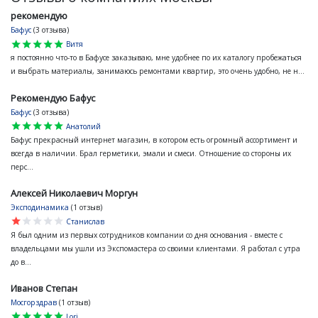
рекомендую
Бафус
(3 отзыва)
star
star
star
star
star
Витя
я постоянно что-то в Бафусе заказываю, мне удобнее по их каталогу пробежаться
и выбрать материалы, занимаюсь ремонтами квартир, это очень удобно, не н...
Рекомендую Бафус
Бафус
(3 отзыва)
star
star
star
star
star
Анатолий
Бафус прекрасный интернет магазин, в котором есть огромный ассортимент и
всегда в наличии. Брал герметики, эмали и смеси. Отношение со стороны их
перс...
Алексей Николаевич Моргун
Эксподинамика
(1 отзыв)
star
star
star
star
star
Станислав
Я был одним из первых сотрудников компании со дня основания - вместе с
владельцами мы ушли из Экспомастера со своими клиентами. Я работал с утра
до в...
Иванов Степан
Мосгорздрав
(1 отзыв)
star
star
star
star
star
Lori