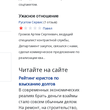
соцпакетом.
Ужасное отношение
Русатом Сервис
(1 отзыв)
star
star
star
star
star
Павел
Громов Артем Сергеевич, ведущий
специалист контрактной службы,
Департамент закупок, связался с нами,
сделал коммерческое предложение по
реализации ква...
Читайте на сайте
Рейтинг юристов по
взысканию долгов
В современных экономических
реалиях брать деньги взаймы
стало совсем обычным делом.
На ремонт, на строительство,