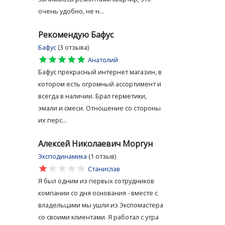
очень удобно, не н...
Рекомендую Бафус
Бафус
(3 отзыва)
star
star
star
star
star
Анатолий
Бафус прекрасный интернет магазин, в
котором есть огромный ассортимент и
всегда в наличии. Брал герметики,
эмали и смеси. Отношение со стороны
их перс...
Алексей Николаевич Моргун
Эксподинамика
(1 отзыв)
star
star
star
star
star
Станислав
Я был одним из первых сотрудников
компании со дня основания - вместе с
владельцами мы ушли из Экспомастера
со своими клиентами. Я работал с утра