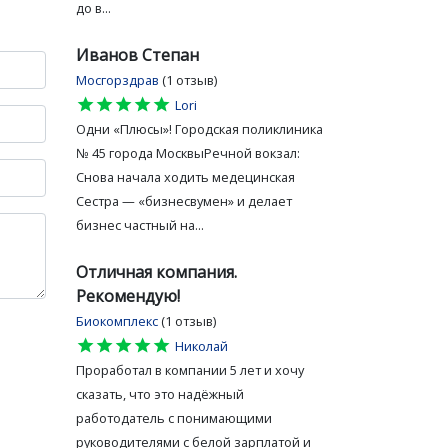
до в...
Иванов Степан
Мосгорздрав
(1 отзыв)
star
star
star
star
star
Lori
Одни «Плюсы»! Городская поликлиника
№ 45 города МосквыРечной вокзал:
Снова начала ходить медецинская
Сестра — «бизнесвумен» и делает
бизнес частный на...
Отличная компания.
Рекомендую!
Биокомплекс
(1 отзыв)
star
star
star
star
star
Николай
Проработал в компании 5 лет и хочу
сказать, что это надёжный
работодатель с понимающими
руководителями с белой зарплатой и