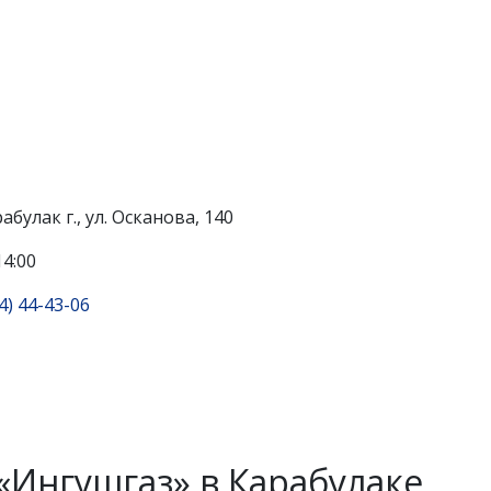
булак г., ул. Осканова, 140
14:00
4) 44-43-06
«Ингушгаз» в Карабулаке