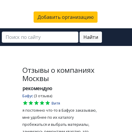
Добавить организацию
Найти
Отзывы о компаниях
Москвы
рекомендую
Бафус
(3 отзыва)
star
star
star
star
star
Витя
я постоянно что-то в Бафусе заказываю,
мне удобнее по их каталогу
пробежаться и выбрать материалы,
занимаюсь ремонтами квартир, это