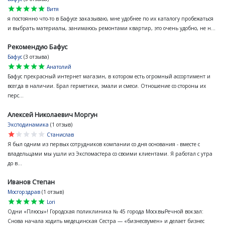
star
star
star
star
star
Витя
я постоянно что-то в Бафусе заказываю, мне удобнее по их каталогу пробежаться
и выбрать материалы, занимаюсь ремонтами квартир, это очень удобно, не н...
Рекомендую Бафус
Бафус
(3 отзыва)
star
star
star
star
star
Анатолий
Бафус прекрасный интернет магазин, в котором есть огромный ассортимент и
всегда в наличии. Брал герметики, эмали и смеси. Отношение со стороны их
перс...
Алексей Николаевич Моргун
Эксподинамика
(1 отзыв)
star
star
star
star
star
Станислав
Я был одним из первых сотрудников компании со дня основания - вместе с
владельцами мы ушли из Экспомастера со своими клиентами. Я работал с утра
до в...
Иванов Степан
Мосгорздрав
(1 отзыв)
star
star
star
star
star
Lori
Одни «Плюсы»! Городская поликлиника № 45 города МосквыРечной вокзал:
Снова начала ходить медецинская Сестра — «бизнесвумен» и делает бизнес