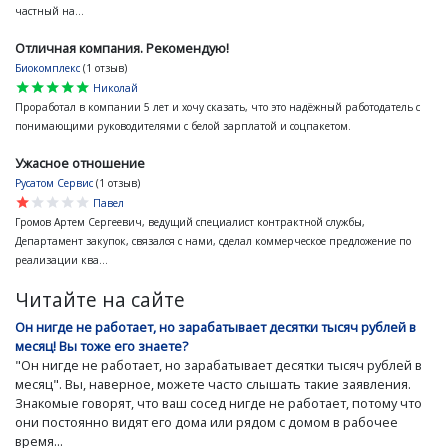
частный на...
Отличная компания. Рекомендую!
Биокомплекс
(1 отзыв)
star
star
star
star
star
Николай
Проработал в компании 5 лет и хочу сказать, что это надёжный работодатель с
понимающими руководителями с белой зарплатой и соцпакетом.
Ужасное отношение
Русатом Сервис
(1 отзыв)
star
star
star
star
star
Павел
Громов Артем Сергеевич, ведущий специалист контрактной службы,
Департамент закупок, связался с нами, сделал коммерческое предложение по
реализации ква...
Читайте на сайте
Он нигде не работает, но зарабатывает десятки тысяч рублей в
месяц! Вы тоже его знаете?
"Он нигде не работает, но зарабатывает десятки тысяч рублей в
месяц". Вы, наверное, можете часто слышать такие заявления.
Знакомые говорят, что ваш сосед нигде не работает, потому что
они постоянно видят его дома или рядом с домом в рабочее
время...