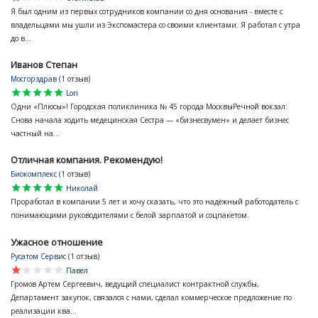
Я был одним из первых сотрудников компании со дня основания - вместе с
владельцами мы ушли из Экспомастера со своими клиентами. Я работал с утра
до в...
Иванов Степан
Мосгорздрав
(1 отзыв)
star
star
star
star
star
Lori
Одни «Плюсы»! Городская поликлиника № 45 города МосквыРечной вокзал:
Снова начала ходить медецинская Сестра — «бизнесвумен» и делает бизнес
частный на...
Отличная компания. Рекомендую!
Биокомплекс
(1 отзыв)
star
star
star
star
star
Николай
Проработал в компании 5 лет и хочу сказать, что это надёжный работодатель с
понимающими руководителями с белой зарплатой и соцпакетом.
Ужасное отношение
Русатом Сервис
(1 отзыв)
star
star
star
star
star
Павел
Громов Артем Сергеевич, ведущий специалист контрактной службы,
Департамент закупок, связался с нами, сделал коммерческое предложение по
реализации ква...