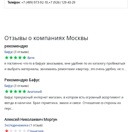
Телефон:
+7 (499) 973-92-10,+7 (926) 129-43-29
Отзывы о компаниях Москвы
рекомендую
Бафус
(3 отзыва)
star
star
star
star
star
Витя
я постоянно что-то в Бафусе заказываю, мне удобнее по их каталогу пробежаться
и выбрать материалы, занимаюсь ремонтами квартир, это очень удобно, не н...
Рекомендую Бафус
Бафус
(3 отзыва)
star
star
star
star
star
Анатолий
Бафус прекрасный интернет магазин, в котором есть огромный ассортимент и
всегда в наличии. Брал герметики, эмали и смеси. Отношение со стороны их
перс...
Алексей Николаевич Моргун
Эксподинамика
(1 отзыв)
star
star
star
star
star
Станислав