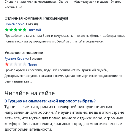
Снова начала ходить медецинская Сестра — «бизнесвумен» и делает бизнес
частный на...
Отличная компания. Рекомендую!
Биокомплекс
(1 отзыв)
star
star
star
star
star
Николай
Проработал в компании 5 лет и хочу сказать, что это надёжный работодатель с
понимающими руководителями с белой зарплатой и соцпакетом.
Ужасное отношение
Русатом Сервис
(1 отзыв)
star
star
star
star
star
Павел
Громов Артем Сергеевич, ведущий специалист контрактной службы,
Департамент закупок, связался с нами, сделал коммерческое предложение по
реализации ква...
Читайте на сайте
В Турцию на самолете: какой аэропорт выбрать?
Турция является одним из популярнейших туристических
направлений для россиян. И неудивительно, ведь в этой стране
есть все, что нужно для полноценного отдыха: море, огромные
комфортабельные пляжи, красивые города и многочисленные
достопримечательности.