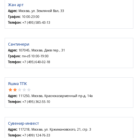
Жан арт
Адрес:
Москва, ул. Земляной Вал, 33
График:
10:00-23:00
Телефон:
+7 (495) 585-43-13
Сантинери
Адрес:
107045, Москва, Даев пер., 31
График:
пн-сб 10:00-19:00
Телефон:
+7 (495) 640-02-18
Яшма ТПК
star
star
star
star
star
Адрес:
111250, Москва, Красноказарменный пр-д, 14а
Телефон:
+7 (495) 362-55-10
Сувенир-инвест
Адрес:
117218, Москва, ул. Кржижановского, 21, стр. 3
Телефон:
+7 (499) 124-76-33