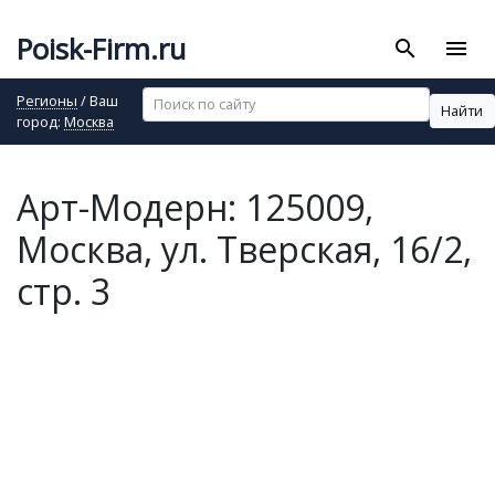
Poisk-Firm.ru
search
menu
Регионы
/ Ваш
Найти
город:
Москва
Арт-Модерн: 125009,
Москва, ул. Тверская, 16/2,
стр. 3