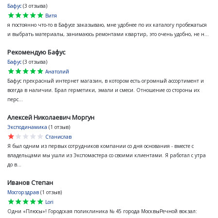
Бафус
(3 отзыва)
star
star
star
star
star
Витя
я постоянно что-то в Бафусе заказываю, мне удобнее по их каталогу пробежаться
и выбрать материалы, занимаюсь ремонтами квартир, это очень удобно, не н...
Рекомендую Бафус
Бафус
(3 отзыва)
star
star
star
star
star
Анатолий
Бафус прекрасный интернет магазин, в котором есть огромный ассортимент и
всегда в наличии. Брал герметики, эмали и смеси. Отношение со стороны их
перс...
Алексей Николаевич Моргун
Эксподинамика
(1 отзыв)
star
star
star
star
star
Станислав
Я был одним из первых сотрудников компании со дня основания - вместе с
владельцами мы ушли из Экспомастера со своими клиентами. Я работал с утра
до в...
Иванов Степан
Мосгорздрав
(1 отзыв)
star
star
star
star
star
Lori
Одни «Плюсы»! Городская поликлиника № 45 города МосквыРечной вокзал: