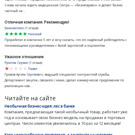
Снова начала ходить медецинская Сестра — «бизнесвумен» и делает бизнес
частный на...
Отличная компания. Рекомендую!
Биокомплекс
(1 отзыв)
star
star
star
star
star
Николай
Проработал в компании 5 лет и хочу сказать, что это надёжный работодатель с
понимающими руководителями с белой зарплатой и соцпакетом.
Ужасное отношение
Русатом Сервис
(1 отзыв)
star
star
star
star
star
Павел
Громов Артем Сергеевич, ведущий специалист контрактной службы,
Департамент закупок, связался с нами, сделал коммерческое предложение по
реализации ква...
Читайте на сайте
Необычная бизнес-идея: лес в банке
Компания, предлагающая такой необычный товар, работает уже
год и основывает свою бизнес-модель на продажах в торговых
центрах. Число клиентов увеличилось в 10 раз за 12 месяцев!
Кого целесообразно привлекать к занятости на условиях