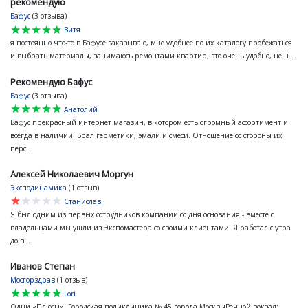
рекомендую
Бафус
(3 отзыва)
star
star
star
star
star
Витя
я постоянно что-то в Бафусе заказываю, мне удобнее по их каталогу пробежаться
и выбрать материалы, занимаюсь ремонтами квартир, это очень удобно, не н...
Рекомендую Бафус
Бафус
(3 отзыва)
star
star
star
star
star
Анатолий
Бафус прекрасный интернет магазин, в котором есть огромный ассортимент и
всегда в наличии. Брал герметики, эмали и смеси. Отношение со стороны их
перс...
Алексей Николаевич Моргун
Эксподинамика
(1 отзыв)
star
star
star
star
star
Станислав
Я был одним из первых сотрудников компании со дня основания - вместе с
владельцами мы ушли из Экспомастера со своими клиентами. Я работал с утра
до в...
Иванов Степан
Мосгорздрав
(1 отзыв)
star
star
star
star
star
Lori
Одни «Плюсы»! Городская поликлиника № 45 города МосквыРечной вокзал: