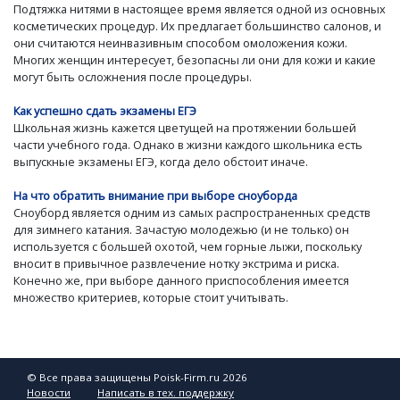
Подтяжка нитями в настоящее время является одной из основных
косметических процедур. Их предлагает большинство салонов, и
они считаются неинвазивным способом омоложения кожи.
Многих женщин интересует, безопасны ли они для кожи и какие
могут быть осложнения после процедуры.
Как успешно сдать экзамены ЕГЭ
Школьная жизнь кажется цветущей на протяжении большей
части учебного года. Однако в жизни каждого школьника есть
выпускные экзамены ЕГЭ, когда дело обстоит иначе.
На что обратить внимание при выборе сноуборда
Сноуборд является одним из самых распространенных средств
для зимнего катания. Зачастую молодежью (и не только) он
используется с большей охотой, чем горные лыжи, поскольку
вносит в привычное развлечение нотку экстрима и риска.
Конечно же, при выборе данного приспособления имеется
множество критериев, которые стоит учитывать.
© Все права защищены Poisk-Firm.ru 2026
Новости
Написать в тех. поддержку