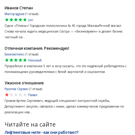
Иванов Степан
Мосгорздрав
(1 отзыв)
star
star
star
star
star
Lori
Одни «Плюсы»! Городская поликлиника № 45 города МосквыРечной вокзал:
Снова начала ходить медецинская Сестра — «бизнесвумен» и делает бизнес
частный на...
Отличная компания. Рекомендую!
Биокомплекс
(1 отзыв)
star
star
star
star
star
Николай
Проработал в компании 5 лет и хочу сказать, что это надёжный работодатель с
понимающими руководителями с белой зарплатой и соцпакетом.
Ужасное отношение
Русатом Сервис
(1 отзыв)
star
star
star
star
star
Павел
Громов Артем Сергеевич, ведущий специалист контрактной службы,
Департамент закупок, связался с нами, сделал коммерческое предложение по
реализации ква...
Читайте на сайте
Лифтинговые нити - как они работают?