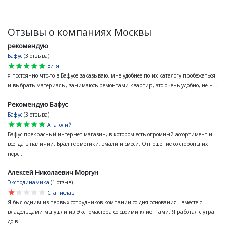
Отзывы о компаниях Москвы
рекомендую
Бафус
(3 отзыва)
star
star
star
star
star
Витя
я постоянно что-то в Бафусе заказываю, мне удобнее по их каталогу пробежаться
и выбрать материалы, занимаюсь ремонтами квартир, это очень удобно, не н...
Рекомендую Бафус
Бафус
(3 отзыва)
star
star
star
star
star
Анатолий
Бафус прекрасный интернет магазин, в котором есть огромный ассортимент и
всегда в наличии. Брал герметики, эмали и смеси. Отношение со стороны их
перс...
Алексей Николаевич Моргун
Эксподинамика
(1 отзыв)
star
star
star
star
star
Станислав
Я был одним из первых сотрудников компании со дня основания - вместе с
владельцами мы ушли из Экспомастера со своими клиентами. Я работал с утра
до в...