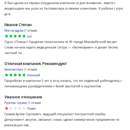
Я был одним из первых сотрудников компании со дня основания - вместе с
владельцами мы ушли из Экспомастера со своими клиентами. Я работал с утра
до в...
Иванов Степан
Мосгорздрав
(1 отзыв)
star
star
star
star
star
Lori
Одни «Плюсы»! Городская поликлиника № 45 города МосквыРечной вокзал:
Снова начала ходить медецинская Сестра — «бизнесвумен» и делает бизнес
частный на...
Отличная компания. Рекомендую!
Биокомплекс
(1 отзыв)
star
star
star
star
star
Николай
Проработал в компании 5 лет и хочу сказать, что это надёжный работодатель с
понимающими руководителями с белой зарплатой и соцпакетом.
Ужасное отношение
Русатом Сервис
(1 отзыв)
star
star
star
star
star
Павел
Громов Артем Сергеевич, ведущий специалист контрактной службы,
Департамент закупок, связался с нами, сделал коммерческое предложение по
реализации ква...