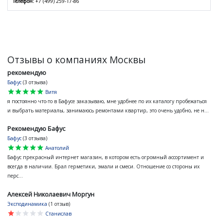
Телефон:
+7 (499) 259-17-86
Отзывы о компаниях Москвы
рекомендую
Бафус
(3 отзыва)
star
star
star
star
star
Витя
я постоянно что-то в Бафусе заказываю, мне удобнее по их каталогу пробежаться
и выбрать материалы, занимаюсь ремонтами квартир, это очень удобно, не н...
Рекомендую Бафус
Бафус
(3 отзыва)
star
star
star
star
star
Анатолий
Бафус прекрасный интернет магазин, в котором есть огромный ассортимент и
всегда в наличии. Брал герметики, эмали и смеси. Отношение со стороны их
перс...
Алексей Николаевич Моргун
Эксподинамика
(1 отзыв)
star
star
star
star
star
Станислав