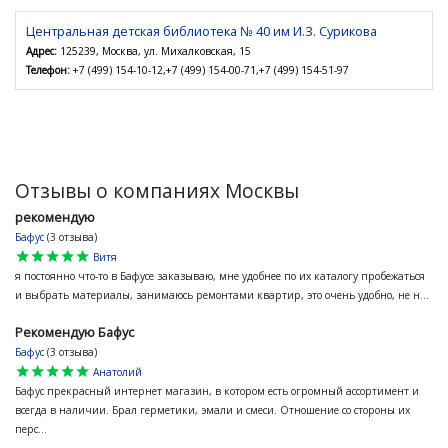
Центральная детская библиотека № 40 им И.З. Сурикова
Адрес:
125239, Москва, ул. Михалковская, 15
Телефон:
+7 (499) 154-10-12,+7 (499) 154-00-71,+7 (499) 154-51-97
Отзывы о компаниях Москвы
рекомендую
Бафус
(3 отзыва)
star
star
star
star
star
Витя
я постоянно что-то в Бафусе заказываю, мне удобнее по их каталогу пробежаться
и выбрать материалы, занимаюсь ремонтами квартир, это очень удобно, не н...
Рекомендую Бафус
Бафус
(3 отзыва)
star
star
star
star
star
Анатолий
Бафус прекрасный интернет магазин, в котором есть огромный ассортимент и
всегда в наличии. Брал герметики, эмали и смеси. Отношение со стороны их
перс...