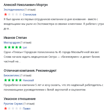
Алексей Николаевич Моргун
Эксподинамика
(1 отзыв)
star
star
star
star
star
Станислав
Я был одним из первых сотрудников компании со дня основания - вместе с
владельцами мы ушли из Экспомастера со своими клиентами. Я работал с утра
до в...
Иванов Степан
Мосгорздрав
(1 отзыв)
star
star
star
star
star
Lori
Одни «Плюсы»! Городская поликлиника № 45 города МосквыРечной вокзал:
Снова начала ходить медецинская Сестра — «бизнесвумен» и делает бизнес
частный на...
Отличная компания. Рекомендую!
Биокомплекс
(1 отзыв)
star
star
star
star
star
Николай
Проработал в компании 5 лет и хочу сказать, что это надёжный работодатель с
понимающими руководителями с белой зарплатой и соцпакетом.
Ужасное отношение
Русатом Сервис
(1 отзыв)
star
star
star
star
star
Павел