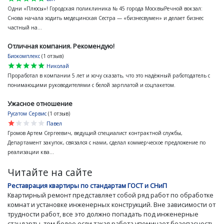
Одни «Плюсы»! Городская поликлиника № 45 города МосквыРечной вокзал:
Снова начала ходить медецинская Сестра — «бизнесвумен» и делает бизнес
частный на...
Отличная компания. Рекомендую!
Биокомплекс
(1 отзыв)
star
star
star
star
star
Николай
Проработал в компании 5 лет и хочу сказать, что это надёжный работодатель с
понимающими руководителями с белой зарплатой и соцпакетом.
Ужасное отношение
Русатом Сервис
(1 отзыв)
star
star
star
star
star
Павел
Громов Артем Сергеевич, ведущий специалист контрактной службы,
Департамент закупок, связался с нами, сделал коммерческое предложение по
реализации ква...
Читайте на сайте
Реставрация квартиры по стандартам ГОСТ и СНиП
Квартирный ремонт представляет собой ряд работ по обработке
комнат и установке инженерных конструкций. Вне зависимости от
трудности работ, все это должно попадать под инженерные
стандарты, тем более если такая работа упоминает безопасность