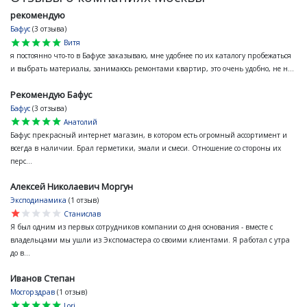
рекомендую
Бафус
(3 отзыва)
star
star
star
star
star
Витя
я постоянно что-то в Бафусе заказываю, мне удобнее по их каталогу пробежаться
и выбрать материалы, занимаюсь ремонтами квартир, это очень удобно, не н...
Рекомендую Бафус
Бафус
(3 отзыва)
star
star
star
star
star
Анатолий
Бафус прекрасный интернет магазин, в котором есть огромный ассортимент и
всегда в наличии. Брал герметики, эмали и смеси. Отношение со стороны их
перс...
Алексей Николаевич Моргун
Эксподинамика
(1 отзыв)
star
star
star
star
star
Станислав
Я был одним из первых сотрудников компании со дня основания - вместе с
владельцами мы ушли из Экспомастера со своими клиентами. Я работал с утра
до в...
Иванов Степан
Мосгорздрав
(1 отзыв)
star
star
star
star
star
Lori