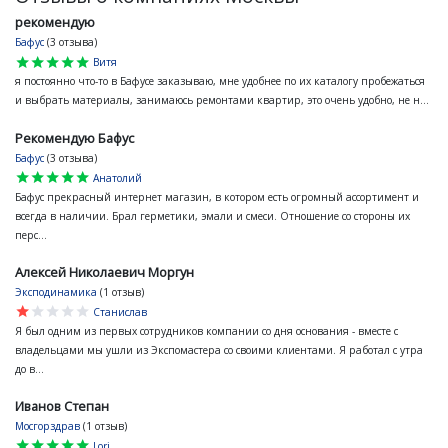
рекомендую
Бафус
(3 отзыва)
star
star
star
star
star
Витя
я постоянно что-то в Бафусе заказываю, мне удобнее по их каталогу пробежаться
и выбрать материалы, занимаюсь ремонтами квартир, это очень удобно, не н...
Рекомендую Бафус
Бафус
(3 отзыва)
star
star
star
star
star
Анатолий
Бафус прекрасный интернет магазин, в котором есть огромный ассортимент и
всегда в наличии. Брал герметики, эмали и смеси. Отношение со стороны их
перс...
Алексей Николаевич Моргун
Эксподинамика
(1 отзыв)
star
star
star
star
star
Станислав
Я был одним из первых сотрудников компании со дня основания - вместе с
владельцами мы ушли из Экспомастера со своими клиентами. Я работал с утра
до в...
Иванов Степан
Мосгорздрав
(1 отзыв)
star
star
star
star
star
Lori