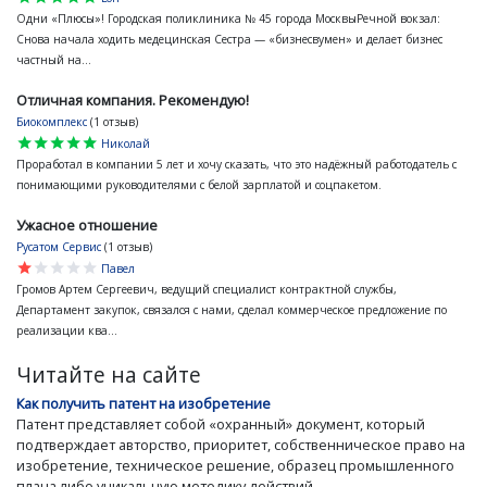
Одни «Плюсы»! Городская поликлиника № 45 города МосквыРечной вокзал:
Снова начала ходить медецинская Сестра — «бизнесвумен» и делает бизнес
частный на...
Отличная компания. Рекомендую!
Биокомплекс
(1 отзыв)
star
star
star
star
star
Николай
Проработал в компании 5 лет и хочу сказать, что это надёжный работодатель с
понимающими руководителями с белой зарплатой и соцпакетом.
Ужасное отношение
Русатом Сервис
(1 отзыв)
star
star
star
star
star
Павел
Громов Артем Сергеевич, ведущий специалист контрактной службы,
Департамент закупок, связался с нами, сделал коммерческое предложение по
реализации ква...
Читайте на сайте
Как получить патент на изобретение
Патент представляет собой «охранный» документ, который
подтверждает авторство, приоритет, собственническое право на
изобретение, техническое решение, образец промышленного
плана либо уникальную методику действий.