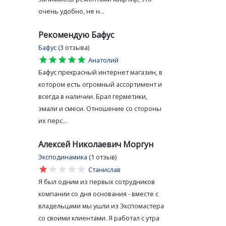
очень удобно, не н...
Рекомендую Бафус
Бафус
(3 отзыва)
star
star
star
star
star
Анатолий
Бафус прекрасный интернет магазин, в
котором есть огромный ассортимент и
всегда в наличии. Брал герметики,
эмали и смеси. Отношение со стороны
их перс...
Алексей Николаевич Моргун
Эксподинамика
(1 отзыв)
star
star
star
star
star
Станислав
Я был одним из первых сотрудников
компании со дня основания - вместе с
владельцами мы ушли из Экспомастера
со своими клиентами. Я работал с утра