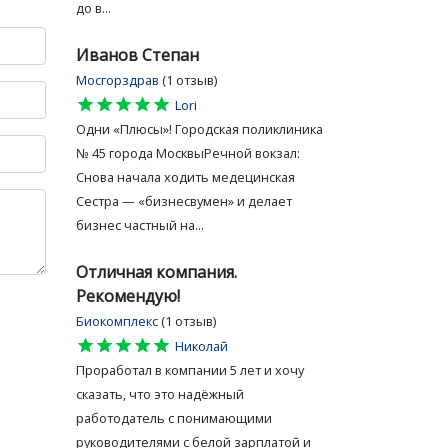
до в...
Иванов Степан
Мосгорздрав
(1 отзыв)
star
star
star
star
star
Lori
Одни «Плюсы»! Городская поликлиника
№ 45 города МосквыРечной вокзал:
Снова начала ходить медецинская
Сестра — «бизнесвумен» и делает
бизнес частный на...
Отличная компания.
Рекомендую!
Биокомплекс
(1 отзыв)
star
star
star
star
star
Николай
Проработал в компании 5 лет и хочу
сказать, что это надёжный
работодатель с понимающими
руководителями с белой зарплатой и