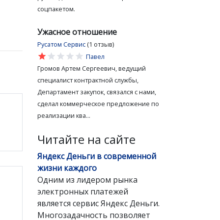
соцпакетом.
Ужасное отношение
Русатом Сервис
(1 отзыв)
star
star
star
star
star
Павел
Громов Артем Сергеевич, ведущий
специалист контрактной службы,
Департамент закупок, связался с нами,
сделал коммерческое предложение по
реализации ква...
Читайте на сайте
Яндекс Деньги в современной
жизни каждого
Одним из лидером рынка
электронных платежей
является сервис Яндекс Деньги.
Многозадачность позволяет