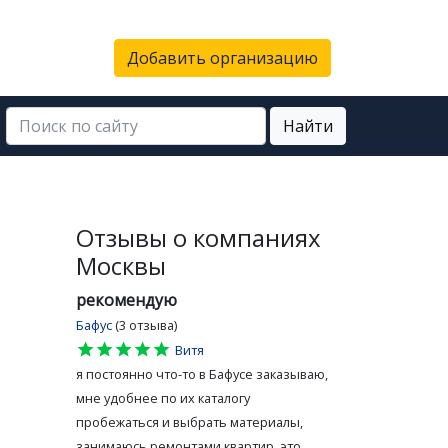
Добавить организацию
Найти
Отзывы о компаниях
Москвы
рекомендую
Бафус
(3 отзыва)
star
star
star
star
star
Витя
я постоянно что-то в Бафусе заказываю,
мне удобнее по их каталогу
пробежаться и выбрать материалы,
занимаюсь ремонтами квартир, это