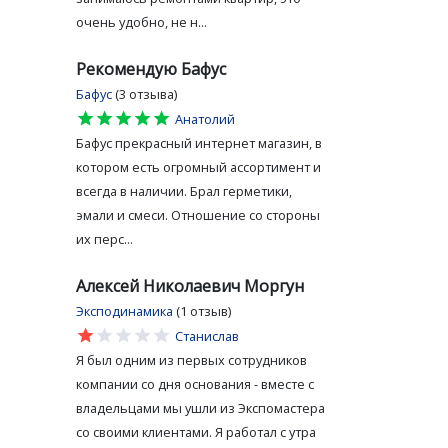
очень удобно, не н...
Рекомендую Бафус
Бафус
(3 отзыва)
star
star
star
star
star
Анатолий
Бафус прекрасный интернет магазин, в
котором есть огромный ассортимент и
всегда в наличии. Брал герметики,
эмали и смеси. Отношение со стороны
их перс...
Алексей Николаевич Моргун
Эксподинамика
(1 отзыв)
star
star
star
star
star
Станислав
Я был одним из первых сотрудников
компании со дня основания - вместе с
владельцами мы ушли из Экспомастера
со своими клиентами. Я работал с утра