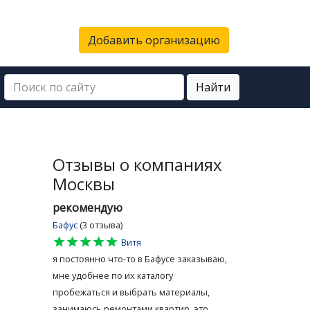
Добавить организацию
Найти
Отзывы о компаниях
Москвы
рекомендую
Бафус
(3 отзыва)
star
star
star
star
star
Витя
я постоянно что-то в Бафусе заказываю,
мне удобнее по их каталогу
пробежаться и выбрать материалы,
занимаюсь ремонтами квартир, это