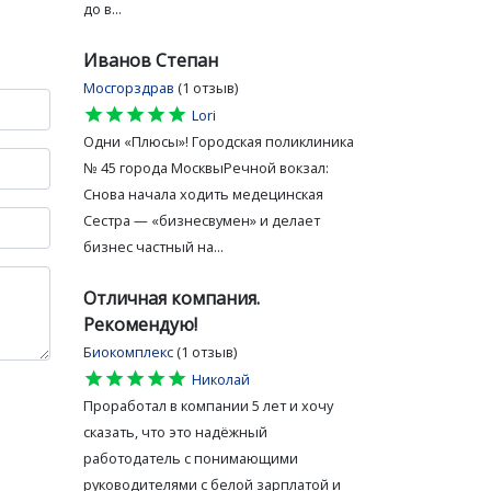
до в...
Иванов Степан
Мосгорздрав
(1 отзыв)
star
star
star
star
star
Lori
Одни «Плюсы»! Городская поликлиника
№ 45 города МосквыРечной вокзал:
Снова начала ходить медецинская
Сестра — «бизнесвумен» и делает
бизнес частный на...
Отличная компания.
Рекомендую!
Биокомплекс
(1 отзыв)
star
star
star
star
star
Николай
Проработал в компании 5 лет и хочу
сказать, что это надёжный
работодатель с понимающими
руководителями с белой зарплатой и