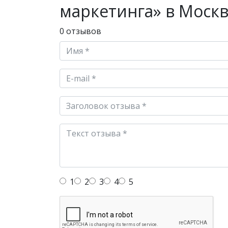
маркетинга» в Моск
0 отзывов
1
2
3
4
5