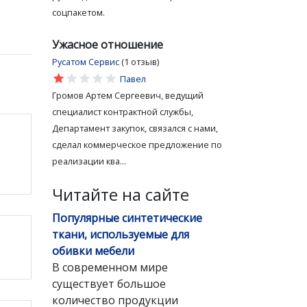
соцпакетом.
Ужасное отношение
Русатом Сервис
(1 отзыв)
star
star
star
star
star
Павел
Громов Артем Сергеевич, ведущий
специалист контрактной службы,
Департамент закупок, связался с нами,
сделал коммерческое предложение по
реализации ква...
Читайте на сайте
Популярные синтетические
ткани, используемые для
обивки мебели
В современном мире
существует большое
количество продукции