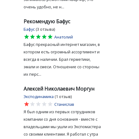
очень удобно, не н...
Рекомендую Бафус
Бафус
(3 отзыва)
star
star
star
star
star
Анатолий
Бафус прекрасный интернет магазин, в
котором есть огромный ассортимент и
всегда в наличии. Брал герметики,
эмали и смеси. Отношение со стороны
их перс...
Алексей Николаевич Моргун
Эксподинамика
(1 отзыв)
star
star
star
star
star
Станислав
Я был одним из первых сотрудников
компании со дня основания - вместе с
владельцами мы ушли из Экспомастера
со своими клиентами. Я работал с утра