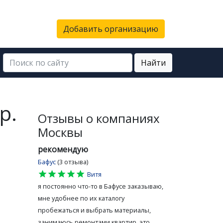
Добавить организацию
Найти
р.
Отзывы о компаниях
Москвы
рекомендую
Бафус
(3 отзыва)
star
star
star
star
star
Витя
я постоянно что-то в Бафусе заказываю,
мне удобнее по их каталогу
пробежаться и выбрать материалы,
занимаюсь ремонтами квартир, это