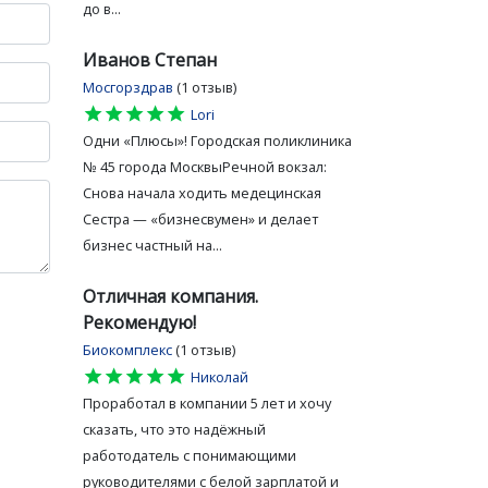
до в...
Иванов Степан
Мосгорздрав
(1 отзыв)
star
star
star
star
star
Lori
Одни «Плюсы»! Городская поликлиника
№ 45 города МосквыРечной вокзал:
Снова начала ходить медецинская
Сестра — «бизнесвумен» и делает
бизнес частный на...
Отличная компания.
Рекомендую!
Биокомплекс
(1 отзыв)
star
star
star
star
star
Николай
Проработал в компании 5 лет и хочу
сказать, что это надёжный
работодатель с понимающими
руководителями с белой зарплатой и