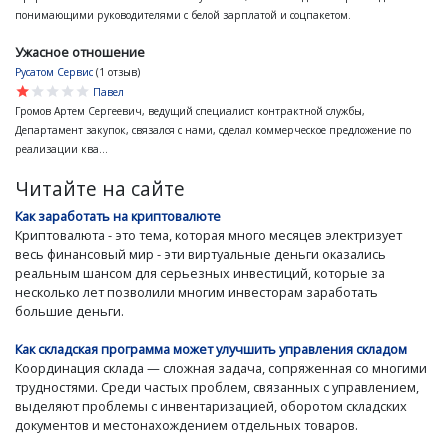
понимающими руководителями с белой зарплатой и соцпакетом.
Ужасное отношение
Русатом Сервис
(1 отзыв)
star
star
star
star
star
Павел
Громов Артем Сергеевич, ведущий специалист контрактной службы,
Департамент закупок, связался с нами, сделал коммерческое предложение по
реализации ква...
Читайте на сайте
Как заработать на криптовалюте
Криптовалюта - это тема, которая много месяцев электризует
весь финансовый мир - эти виртуальные деньги оказались
реальным шансом для серьезных инвестиций, которые за
несколько лет позволили многим инвесторам заработать
большие деньги.
Как складская программа может улучшить управления складом
Координация склада — сложная задача, сопряженная со многими
трудностями. Среди частых проблем, связанных с управлением,
выделяют проблемы с инвентаризацией, оборотом складских
документов и местонахождением отдельных товаров.