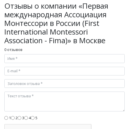
Отзывы о компании «Первая
международная Ассоциация
Монтессори в России (First
International Montessori
Association - Fima)» в Москве
0 отзывов
1
2
3
4
5