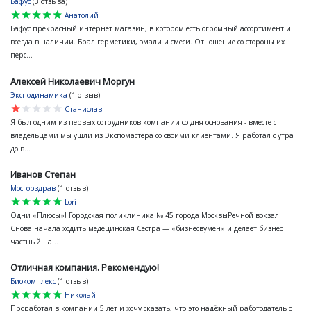
Бафус
(3 отзыва)
star
star
star
star
star
Анатолий
Бафус прекрасный интернет магазин, в котором есть огромный ассортимент и
всегда в наличии. Брал герметики, эмали и смеси. Отношение со стороны их
перс...
Алексей Николаевич Моргун
Эксподинамика
(1 отзыв)
star
star
star
star
star
Станислав
Я был одним из первых сотрудников компании со дня основания - вместе с
владельцами мы ушли из Экспомастера со своими клиентами. Я работал с утра
до в...
Иванов Степан
Мосгорздрав
(1 отзыв)
star
star
star
star
star
Lori
Одни «Плюсы»! Городская поликлиника № 45 города МосквыРечной вокзал:
Снова начала ходить медецинская Сестра — «бизнесвумен» и делает бизнес
частный на...
Отличная компания. Рекомендую!
Биокомплекс
(1 отзыв)
star
star
star
star
star
Николай
Проработал в компании 5 лет и хочу сказать, что это надёжный работодатель с