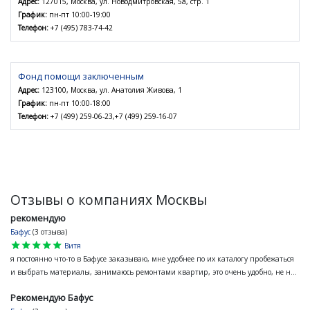
Адрес:
127015, Москва, ул. Новодмитровская, 5а, стр. 1
График:
пн-пт 10:00-19:00
Телефон:
+7 (495) 783-74-42
Фонд помощи заключенным
Адрес:
123100, Москва, ул. Анатолия Живова, 1
График:
пн-пт 10:00-18:00
Телефон:
+7 (499) 259-06-23,+7 (499) 259-16-07
Отзывы о компаниях Москвы
рекомендую
Бафус
(3 отзыва)
star
star
star
star
star
Витя
я постоянно что-то в Бафусе заказываю, мне удобнее по их каталогу пробежаться
и выбрать материалы, занимаюсь ремонтами квартир, это очень удобно, не н...
Рекомендую Бафус