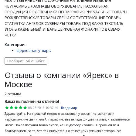
МОЛИТВЫ НАБОРЫ ПОДАРОЧНЫЕ НАТЕЛЬНЫЕ ИЗДЕЛИЯ
НЕУГАСИМЫЕ ЛАМПАДЫ ОБОРУДОВАНИЕ ПАСХАЛЬНАЯ
ПРОДУКЦИЯ ПОДСВЕЧНИКИ ПОЛИГРАФИЯ РИТУАЛЬНЫЕ ТОВАРЫ
РОЖДЕСТВЕНСКИЕ ТОВАРЫ СВЕЧИ СОПУТСТВУЮЩИЕ ТОВАРЫ
СТАТУЭТКИ АНГЕЛОВ СУВЕНИРЫ ТОВАРЫ ПОД ЗАКАЗ ТЕКСТИЛЬ
УГОЛЬ КАДИЛЬНЫЙ УТВАРЬ ЦЕРКОВНАЯ ФОНАРИ ПОД СВЕЧУ
ЧЕТКИ
Категории:
Церковная утварь
Сообщить об ошибке
Отзывы о компании «Ярекс» в
Москве
2 отзыва
Заказ выполнен на отлично!
star
star
star
star
star
08.03.2018 10:37:49
Владимир
Здравствуйте. На прошлой неделе я заказывал у вас опт на маканые и
иерусалимские свечи, елей, парафиновые вкладыши для лампад и вазелиновое
масло. Заказ получил точно в срок, как и договаривались. Огромная вам
благодарность за то. что так внимательно отнеслись к упаковке товара, все