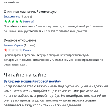
частный на...
Отличная компания. Рекомендую!
Биокомплекс
(1 отзыв)
star
star
star
star
star
Николай
Проработал в компании 5 лет и хочу сказать, что это надёжный работодатель с
понимающими руководителями с белой зарплатой и соцпакетом.
Ужасное отношение
Русатом Сервис
(1 отзыв)
star
star
star
star
star
Павел
Громов Артем Сергеевич, ведущий специалист контрактной службы,
Департамент закупок, связался с нами, сделал коммерческое предложение по
реализации ква...
Читайте на сайте
Выбираем мощный игровой ноутбук
Когда пользователю важно иметь под рукой мощный и надежный
компьютер, отличающийся еще и компактными размерами,
логично выбирать игровой ноутбук. Но подобрать последний не
считается простым делом, поскольку такая техника сильно
отличается между собой техническими данными...