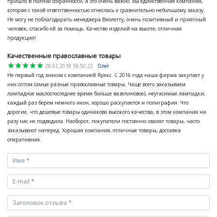
пришло в полной сохранности, а это очень важно. Вы единственная компания,
которая с такой ответственностью отнеслась к сравнительно небольшому заказу.
Не могу не поблагодарить менеджера Виолетту, очень позитивный и приятный
человек, спасибо ей за помощь. Качество изделий на высоте, отличная
продукция!
Качественные православные товары
star
star
star
star
star
28.02.2018 18:50:22
Олег
Не первый год знаком с компанией Ярекс. С 2016 года наша фирма закупает у
них оптом самые разные православные товары. Чаще всего заказываем
лампадное масло(последнее время больше вазелиновое), неугасимые лампадки,
каждый раз берем немного икон, хорошо раскупается и полиграфия. Что
дорогие, что дешевые товары одинаково высокого качества, в этом компания ни
разу нас не подводила. Наоборот, покупатели постоянно хвалят товары, часто
заказывают наперед. Хорошая компания, отличные товары, доставка
оперативная.