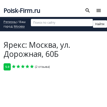
Poisk-Firm.ru
search
menu
Регионы
/ Ваш
Найти
город:
Москва
Ярекс: Москва, ул.
Дорожная, 60Б
star
star
star
star
star
(2 отзыва)
5.0