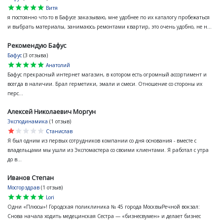
star
star
star
star
star
Витя
я постоянно что-то в Бафусе заказываю, мне удобнее по их каталогу пробежаться
и выбрать материалы, занимаюсь ремонтами квартир, это очень удобно, не н...
Рекомендую Бафус
Бафус
(3 отзыва)
star
star
star
star
star
Анатолий
Бафус прекрасный интернет магазин, в котором есть огромный ассортимент и
всегда в наличии. Брал герметики, эмали и смеси. Отношение со стороны их
перс...
Алексей Николаевич Моргун
Эксподинамика
(1 отзыв)
star
star
star
star
star
Станислав
Я был одним из первых сотрудников компании со дня основания - вместе с
владельцами мы ушли из Экспомастера со своими клиентами. Я работал с утра
до в...
Иванов Степан
Мосгорздрав
(1 отзыв)
star
star
star
star
star
Lori
Одни «Плюсы»! Городская поликлиника № 45 города МосквыРечной вокзал:
Снова начала ходить медецинская Сестра — «бизнесвумен» и делает бизнес