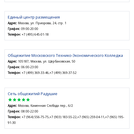
Единый центр размещения
Адрес:
Москва, ул. Приорова, 24, стр. 1
График:
09:00-20:00
Телефон:
+7 (495) 645-01-18
Общежитие Московского Технико-Экономического Колледжа
Адрес:
105187, Москва, ул. Щербаковская, 50
График:
06:00-23:00
Телефон:
+7 (499) 369-33-46,+7 (499) 369-37-52
Сеть общежитий Радушие
star
star
star
star
star
Адрес:
Москва, Каменная Слобода пер., 6/2
График:
08:00-22:00
Телефон:
+7 (964) 556-75-75,+7 (903) 183-55-22,+7 (965) 259-04-11,+7 (965) 195-
91-30