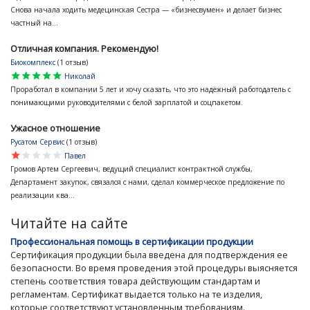
Снова начала ходить медецинская Сестра — «бизнесвумен» и делает бизнес
частный на...
Отличная компания. Рекомендую!
Биокомплекс
(1 отзыв)
star
star
star
star
star
Николай
Проработал в компании 5 лет и хочу сказать, что это надёжный работодатель с
понимающими руководителями с белой зарплатой и соцпакетом.
Ужасное отношение
Русатом Сервис
(1 отзыв)
star
star
star
star
star
Павел
Громов Артем Сергеевич, ведущий специалист контрактной службы,
Департамент закупок, связался с нами, сделал коммерческое предложение по
реализации ква...
Читайте на сайте
Профессиональная помощь в сертификации продукции
Сертификация продукции была введена для подтверждения ее
безопасности. Во время проведения этой процедуры выясняется
степень соответствия товара действующим стандартам и
регламентам. Сертификат выдается только на те изделия,
которые соответствуют установленным требованиям.