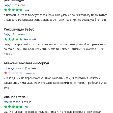
рекомендую
Бафус
(3 отзыва)
star
star
star
star
star
Витя
я постоянно что-то в Бафусе заказываю, мне удобнее по их каталогу пробежаться
и выбрать материалы, занимаюсь ремонтами квартир, это очень удобно, не н...
Рекомендую Бафус
Бафус
(3 отзыва)
star
star
star
star
star
Анатолий
Бафус прекрасный интернет магазин, в котором есть огромный ассортимент и
всегда в наличии. Брал герметики, эмали и смеси. Отношение со стороны их
перс...
Алексей Николаевич Моргун
Эксподинамика
(1 отзыв)
star
star
star
star
star
Станислав
Я был одним из первых сотрудников компании со дня основания - вместе с
владельцами мы ушли из Экспомастера со своими клиентами. Я работал с утра
до в...
Иванов Степан
Мосгорздрав
(1 отзыв)
star
star
star
star
star
Lori
Одни «Плюсы»! Городская поликлиника № 45 города МосквыРечной вокзал: