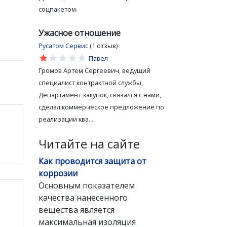
соцпакетом.
Ужасное отношение
Русатом Сервис
(1 отзыв)
star
star
star
star
star
Павел
Громов Артем Сергеевич, ведущий
специалист контрактной службы,
Департамент закупок, связался с нами,
сделал коммерческое предложение по
реализации ква...
Читайте на сайте
Как проводится защита от
коррозии
Основным показателем
качества нанесенного
вещества является
максимальная изоляция