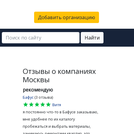
Добавить организацию
Найти
Отзывы о компаниях
Москвы
рекомендую
Бафус
(3 отзыва)
star
star
star
star
star
Витя
я постоянно что-то в Бафусе заказываю,
мне удобнее по их каталогу
пробежаться и выбрать материалы,
занимаюсь ремонтами квартир, это