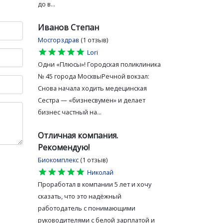
до в...
Иванов Степан
Мосгорздрав
(1 отзыв)
star
star
star
star
star
Lori
Одни «Плюсы»! Городская поликлиника
№ 45 города МосквыРечной вокзал:
Снова начала ходить медецинская
Сестра — «бизнесвумен» и делает
бизнес частный на...
Отличная компания.
Рекомендую!
Биокомплекс
(1 отзыв)
star
star
star
star
star
Николай
Проработал в компании 5 лет и хочу
сказать, что это надёжный
работодатель с понимающими
руководителями с белой зарплатой и