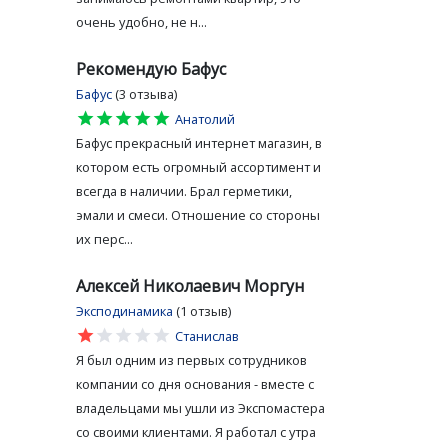
очень удобно, не н...
Рекомендую Бафус
Бафус
(3 отзыва)
star
star
star
star
star
Анатолий
Бафус прекрасный интернет магазин, в
котором есть огромный ассортимент и
всегда в наличии. Брал герметики,
эмали и смеси. Отношение со стороны
их перс...
Алексей Николаевич Моргун
Эксподинамика
(1 отзыв)
star
star
star
star
star
Станислав
Я был одним из первых сотрудников
компании со дня основания - вместе с
владельцами мы ушли из Экспомастера
со своими клиентами. Я работал с утра