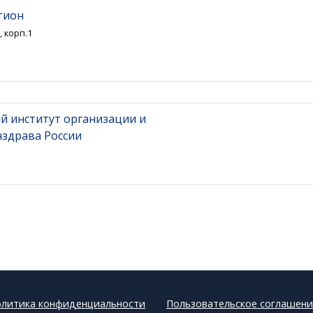
тион
, корп.1
й институт организации и
здрава России
литика конфиденциальности
Пользовательское соглашени