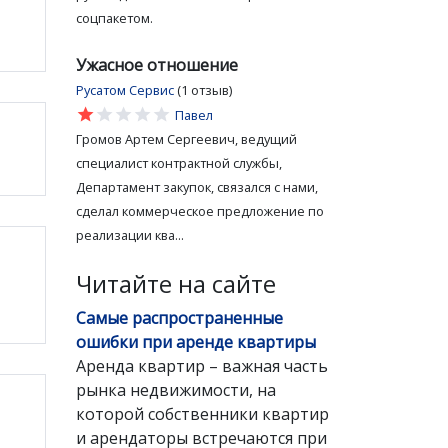
соцпакетом.
Ужасное отношение
Русатом Сервис
(1 отзыв)
star
star
star
star
star
Павел
Громов Артем Сергеевич, ведущий
специалист контрактной службы,
Департамент закупок, связался с нами,
сделал коммерческое предложение по
реализации ква...
Читайте на сайте
Самые распространенные
ошибки при аренде квартиры
Аренда квартир – важная часть
рынка недвижимости, на
которой собственники квартир
и арендаторы встречаются при