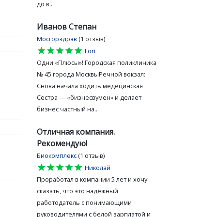
до в...
Иванов Степан
Мосгорздрав
(1 отзыв)
star
star
star
star
star
Lori
Одни «Плюсы»! Городская поликлиника
№ 45 города МосквыРечной вокзал:
Снова начала ходить медецинская
Сестра — «бизнесвумен» и делает
бизнес частный на...
Отличная компания.
Рекомендую!
Биокомплекс
(1 отзыв)
star
star
star
star
star
Николай
Проработал в компании 5 лет и хочу
сказать, что это надёжный
работодатель с понимающими
руководителями с белой зарплатой и