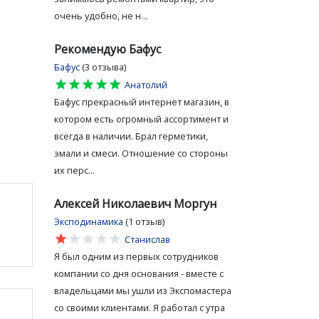
очень удобно, не н...
Рекомендую Бафус
Бафус
(3 отзыва)
star
star
star
star
star
Анатолий
Бафус прекрасный интернет магазин, в
котором есть огромный ассортимент и
всегда в наличии. Брал герметики,
эмали и смеси. Отношение со стороны
их перс...
Алексей Николаевич Моргун
Эксподинамика
(1 отзыв)
star
star
star
star
star
Станислав
Я был одним из первых сотрудников
компании со дня основания - вместе с
владельцами мы ушли из Экспомастера
со своими клиентами. Я работал с утра