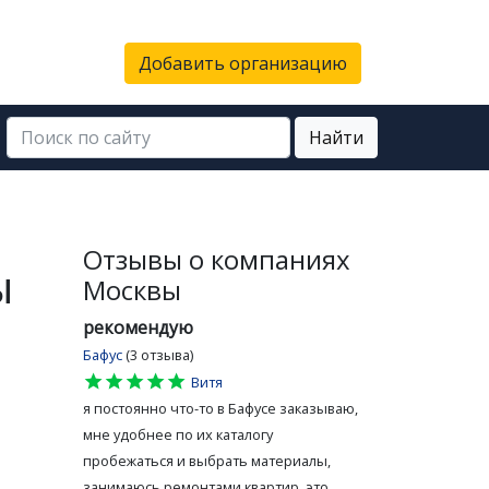
Добавить организацию
Найти
Отзывы о компаниях
ы
Москвы
рекомендую
Бафус
(3 отзыва)
star
star
star
star
star
Витя
я постоянно что-то в Бафусе заказываю,
мне удобнее по их каталогу
пробежаться и выбрать материалы,
занимаюсь ремонтами квартир, это