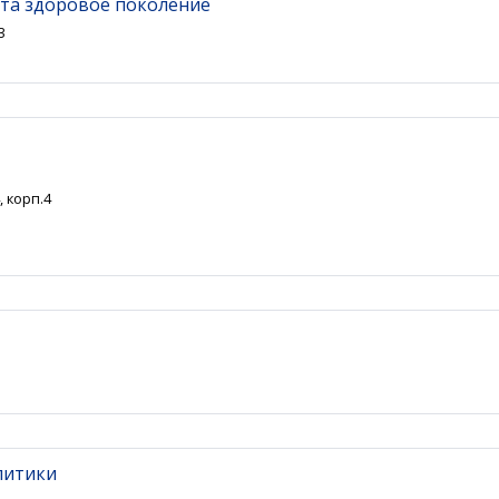
та здоровое поколение
3
, корп.4
литики