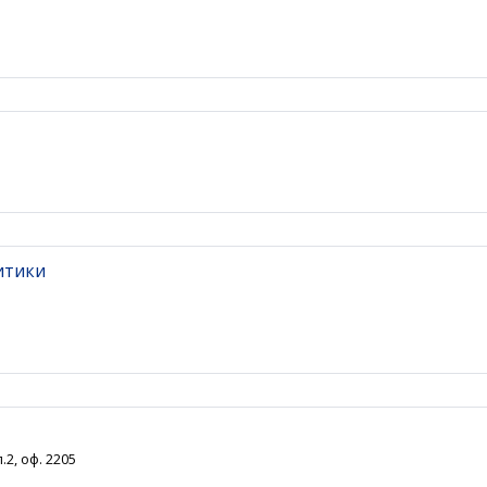
итики
.2, оф. 2205