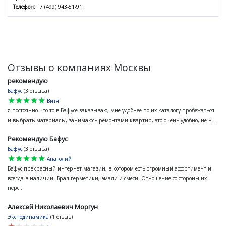
Телефон:
+7 (499) 943-51-91
Отзывы о компаниях Москвы
рекомендую
Бафус
(3 отзыва)
star
star
star
star
star
Витя
я постоянно что-то в Бафусе заказываю, мне удобнее по их каталогу пробежаться
и выбрать материалы, занимаюсь ремонтами квартир, это очень удобно, не н...
Рекомендую Бафус
Бафус
(3 отзыва)
star
star
star
star
star
Анатолий
Бафус прекрасный интернет магазин, в котором есть огромный ассортимент и
всегда в наличии. Брал герметики, эмали и смеси. Отношение со стороны их
перс...
Алексей Николаевич Моргун
Эксподинамика
(1 отзыв)