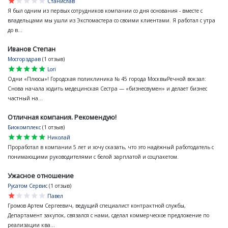
star
star
star
star
star
Станислав
Я был одним из первых сотрудников компании со дня основания - вместе с
владельцами мы ушли из Экспомастера со своими клиентами. Я работал с утра
до в...
Иванов Степан
Мосгорздрав
(1 отзыв)
star
star
star
star
star
Lori
Одни «Плюсы»! Городская поликлиника № 45 города МосквыРечной вокзал:
Снова начала ходить медецинская Сестра — «бизнесвумен» и делает бизнес
частный на...
Отличная компания. Рекомендую!
Биокомплекс
(1 отзыв)
star
star
star
star
star
Николай
Проработал в компании 5 лет и хочу сказать, что это надёжный работодатель с
понимающими руководителями с белой зарплатой и соцпакетом.
Ужасное отношение
Русатом Сервис
(1 отзыв)
star
star
star
star
star
Павел
Громов Артем Сергеевич, ведущий специалист контрактной службы,
Департамент закупок, связался с нами, сделал коммерческое предложение по
реализации ква...