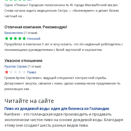
Одни «Плюсы»! Городская поликлиника № 45 города МосквыРечной вокзал:
Снова начала ходить медецинская Сестра — «бизнесвумен» и делает бизнес
частный на...
Отличная компания. Рекомендую!
Биокомплекс
(1 отзыв)
star
star
star
star
star
Николай
Проработал в компании 5 лет и хочу сказать, что это надёжный работодатель с
понимающими руководителями с белой зарплатой и соцпакетом.
Ужасное отношение
Русатом Сервис
(1 отзыв)
star
star
star
star
star
Павел
Громов Артем Сергеевич, ведущий специалист контрактной службы,
Департамент закупок, связался с нами, сделал коммерческое предложение по
реализации ква...
Читайте на сайте
Пиво из дождевой воды: идея для бизнеса из Голландии
Rainbeer - это голландская идея производить и продавать
экологически чистое пиво на основе дождевой воды. Благодаря
этому они создают шесть разных видов пива.