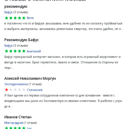
рекомендую
Бафус
(3 отзыва)
star
star
star
star
star
Витя
я постоянно что-то в Бафусе заказываю, мне удобнее по их каталогу пробежаться
и выбрать материалы, занимаюсь ремонтами квартир, это очень удобно, не н...
Рекомендую Бафус
Бафус
(3 отзыва)
star
star
star
star
star
Анатолий
Бафус прекрасный интернет магазин, в котором есть огромный ассортимент и
всегда в наличии. Брал герметики, эмали и смеси. Отношение со стороны их
перс...
Алексей Николаевич Моргун
Эксподинамика
(1 отзыв)
star
star
star
star
star
Станислав
Я был одним из первых сотрудников компании со дня основания - вместе с
владельцами мы ушли из Экспомастера со своими клиентами. Я работал с утра
до в...
Иванов Степан
Мосгорздрав
(1 отзыв)
star
star
star
star
star
Lori