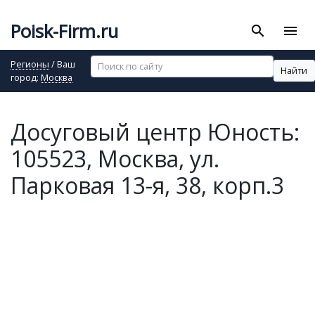
Poisk-Firm.ru
search
menu
Регионы
/ Ваш
Найти
город:
Москва
Досуговый центр Юность:
105523, Москва, ул.
Парковая 13-я, 38, корп.3