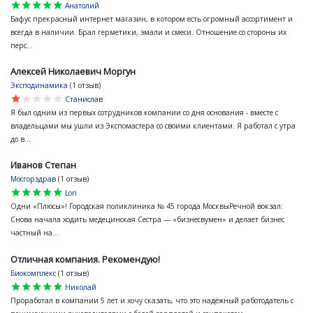
star
star
star
star
star
Анатолий
Бафус прекрасный интернет магазин, в котором есть огромный ассортимент и
всегда в наличии. Брал герметики, эмали и смеси. Отношение со стороны их
перс...
Алексей Николаевич Моргун
Эксподинамика
(1 отзыв)
star
star
star
star
star
Станислав
Я был одним из первых сотрудников компании со дня основания - вместе с
владельцами мы ушли из Экспомастера со своими клиентами. Я работал с утра
до в...
Иванов Степан
Мосгорздрав
(1 отзыв)
star
star
star
star
star
Lori
Одни «Плюсы»! Городская поликлиника № 45 города МосквыРечной вокзал:
Снова начала ходить медецинская Сестра — «бизнесвумен» и делает бизнес
частный на...
Отличная компания. Рекомендую!
Биокомплекс
(1 отзыв)
star
star
star
star
star
Николай
Проработал в компании 5 лет и хочу сказать, что это надёжный работодатель с