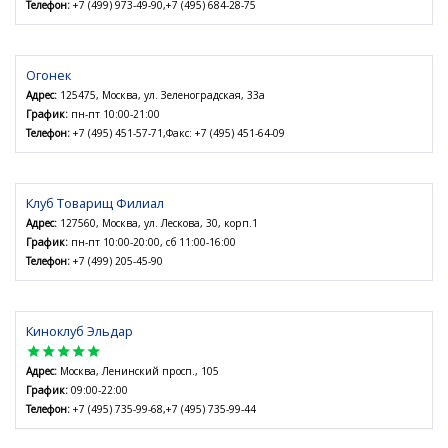
Телефон:
+7 (499) 973-49-90,+7 (495) 684-28-75
Огонек
Адрес:
125475, Москва, ул. Зеленоградская, 33а
График:
пн-пт 10:00-21:00
Телефон:
+7 (495) 451-57-71,Факс: +7 (495) 451-64-09
Клуб Товарищ Филиал
Адрес:
127560, Москва, ул. Лескова, 30, корп.1
График:
пн-пт 10:00-20:00, сб 11:00-16:00
Телефон:
+7 (499) 205-45-90
Киноклуб Эльдар
star
star
star
star
star
Адрес:
Москва, Ленинский просп., 105
График:
09:00-22:00
Телефон:
+7 (495) 735-99-68,+7 (495) 735-99-44