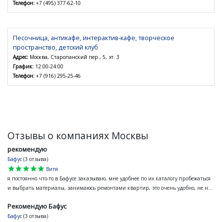
Телефон:
+7 (495) 377-62-10
Песочница, антикафе, интерактив-кафе, творческое
пространство, детский клуб
Адрес:
Москва, Старопанский пер., 5, эт. 3
График:
12:00-24:00
Телефон:
+7 (916) 295-25-46
Отзывы о компаниях Москвы
рекомендую
Бафус
(3 отзыва)
star
star
star
star
star
Витя
я постоянно что-то в Бафусе заказываю, мне удобнее по их каталогу пробежаться
и выбрать материалы, занимаюсь ремонтами квартир, это очень удобно, не н...
Рекомендую Бафус
Бафус
(3 отзыва)