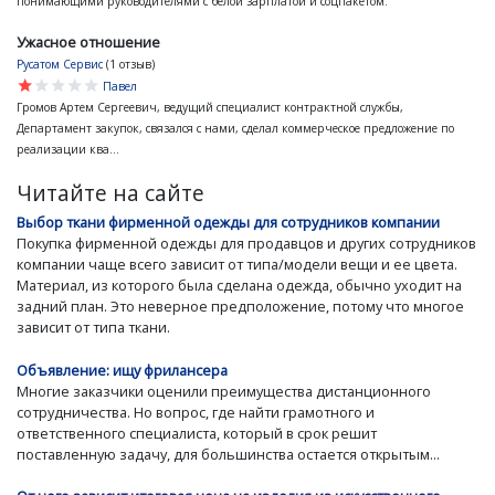
понимающими руководителями с белой зарплатой и соцпакетом.
Ужасное отношение
Русатом Сервис
(1 отзыв)
star
star
star
star
star
Павел
Громов Артем Сергеевич, ведущий специалист контрактной службы,
Департамент закупок, связался с нами, сделал коммерческое предложение по
реализации ква...
Читайте на сайте
Выбор ткани фирменной одежды для сотрудников компании
Покупка фирменной одежды для продавцов и других сотрудников
компании чаще всего зависит от типа/модели вещи и ее цвета.
Материал, из которого была сделана одежда, обычно уходит на
задний план. Это неверное предположение, потому что многое
зависит от типа ткани.
Объявление: ищу фрилансера
Многие заказчики оценили преимущества дистанционного
сотрудничества. Но вопрос, где найти грамотного и
ответственного специалиста, который в срок решит
поставленную задачу, для большинства остается открытым...