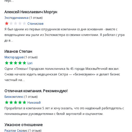
перс...
Алексей Николаевич Моргун
Эксподинамика
(1 отзыв)
star
star
star
star
star
Станислав
Я был одним из первых сотрудников компании со дня основания - вместе с
владельцами мы ушли из Экспомастера со своими клиентами. Я работал с утра
до в...
Иванов Степан
Мосгорздрав
(1 отзыв)
star
star
star
star
star
Lori
Одни «Плюсы»! Городская поликлиника № 45 города МосквыРечной вокзал:
Снова начала ходить медецинская Сестра — «бизнесвумен» и делает бизнес
частный на...
Отличная компания. Рекомендую!
Биокомплекс
(1 отзыв)
star
star
star
star
star
Николай
Проработал в компании 5 лет и хочу сказать, что это надёжный работодатель с
понимающими руководителями с белой зарплатой и соцпакетом.
Ужасное отношение
Русатом Сервис
(1 отзыв)