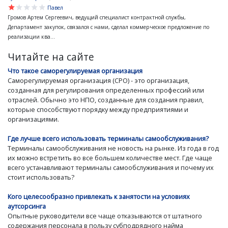
star
star
star
star
star
Павел
Громов Артем Сергеевич, ведущий специалист контрактной службы,
Департамент закупок, связался с нами, сделал коммерческое предложение по
реализации ква...
Читайте на сайте
Что такое саморегулируемая организация
Саморегулируемая организация (СРО) - это организация,
созданная для регулирования определенных профессий или
отраслей. Обычно это НПО, созданные для создания правил,
которые способствуют порядку между предприятиями и
организациями.
Где лучше всего использовать терминалы самообслуживания?
Терминалы самообслуживания не новость на рынке. Из года в год
их можно встретить во все большем количестве мест. Где чаще
всего устанавливают терминалы самообслуживания и почему их
стоит использовать?
Кого целесообразно привлекать к занятости на условиях
аутсорсинга
Опытные руководители все чаще отказываются от штатного
содержания персонала в пользу субподрядного найма