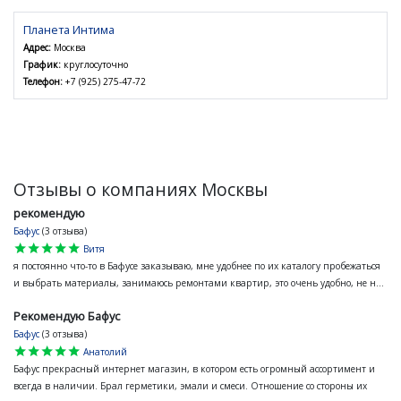
Планета Интима
Адрес:
Москва
График:
круглосуточно
Телефон:
+7 (925) 275-47-72
Отзывы о компаниях Москвы
рекомендую
Бафус
(3 отзыва)
star
star
star
star
star
Витя
я постоянно что-то в Бафусе заказываю, мне удобнее по их каталогу пробежаться
и выбрать материалы, занимаюсь ремонтами квартир, это очень удобно, не н...
Рекомендую Бафус
Бафус
(3 отзыва)
star
star
star
star
star
Анатолий
Бафус прекрасный интернет магазин, в котором есть огромный ассортимент и
всегда в наличии. Брал герметики, эмали и смеси. Отношение со стороны их