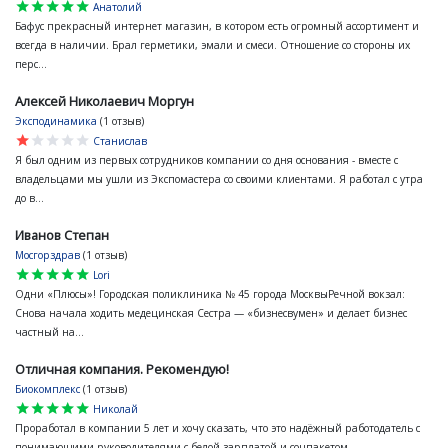
star
star
star
star
star
Анатолий
Бафус прекрасный интернет магазин, в котором есть огромный ассортимент и
всегда в наличии. Брал герметики, эмали и смеси. Отношение со стороны их
перс...
Алексей Николаевич Моргун
Эксподинамика
(1 отзыв)
star
star
star
star
star
Станислав
Я был одним из первых сотрудников компании со дня основания - вместе с
владельцами мы ушли из Экспомастера со своими клиентами. Я работал с утра
до в...
Иванов Степан
Мосгорздрав
(1 отзыв)
star
star
star
star
star
Lori
Одни «Плюсы»! Городская поликлиника № 45 города МосквыРечной вокзал:
Снова начала ходить медецинская Сестра — «бизнесвумен» и делает бизнес
частный на...
Отличная компания. Рекомендую!
Биокомплекс
(1 отзыв)
star
star
star
star
star
Николай
Проработал в компании 5 лет и хочу сказать, что это надёжный работодатель с
понимающими руководителями с белой зарплатой и соцпакетом.