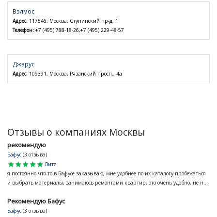
Вэлмос
Адрес:
117546, Москва, Ступинский пр-д, 1
Телефон:
+7 (495) 788-18-26,+7 (495) 229-48-57
Джарус
Адрес:
109391, Москва, Рязанский просп., 4а
Отзывы о компаниях Москвы
рекомендую
Бафус
(3 отзыва)
star
star
star
star
star
Витя
я постоянно что-то в Бафусе заказываю, мне удобнее по их каталогу пробежаться
и выбрать материалы, занимаюсь ремонтами квартир, это очень удобно, не н...
Рекомендую Бафус
Бафус
(3 отзыва)