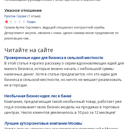
Ужасное отношение
Русатом Сервис
(1 отзыв)
star
star
star
star
star
Павел
Громов Артем Сергеевич, ведущий специалист контрактной службы,
Департамент закупок, связался с нами, сделал коммерческое предложение по
реализации ква...
Читайте на сайте
Проверенные идеи для бизнеса в сельской местности
В этой статье я кратко расскажу о серии вдохновляющих идей для
малого бизнеса, которые можно начать с небольшой суммы
наличных денег. Хотя в статье предлагается, что это идеи для
бизнеса в сельской местности, но ничто не мешает реализовать
их в городах.
Необычная бизнес-идея: лес в банке
Компания, предлагающая такой необычный товар, работает уже
год и основывает свою бизнес-модель на продажах в торговых
центрах. Число клиентов увеличилось в 10 раз за 12 месяцев!
Лучшие аутсорсинговые компании Москвы
Услуга аренды персонала становится все популярней в Москве.