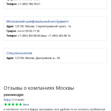
Телефон:
+7 (499) 788-78-01
Московский шлифовальный инструмент
Адрес:
125130, Москва, Старопетровский просп., 7а
График:
пн-пт 09:00-17:30
Телефон:
+7 (495) 450-98-00,Факс: +7 (495) 450-98-10
Спецтехнология
Адрес:
127238, Москва, Дмитровское ш., 58
Отзывы о компаниях Москвы
рекомендую
Бафус
(3 отзыва)
star
star
star
star
star
Витя
я постоянно что-то в Бафусе заказываю, мне удобнее по их каталогу пробежаться