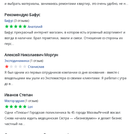
и выбрать материалы, занимаюсь ремонтами квартир, это очень удобно, не н...
Рекомендую Бафус
Бафус
(3 отзыва)
star
star
star
star
star
Анатолий
Бафус прекрасный интернет магазин, в котором есть огромный ассортимент и
всегда в наличии. Брал герметики, эмали и смеси. Отношение со стороны их
перс...
Алексей Николаевич Моргун
Эксподинамика
(1 отзыв)
star
star
star
star
star
Станислав
Я был одним из первых сотрудников компании со дня основания - вместе с
владельцами мы ушли из Экспомастера со своими клиентами. Я работал с утра
до в...
Иванов Степан
Мосгорздрав
(1 отзыв)
star
star
star
star
star
Lori
Одни «Плюсы»! Городская поликлиника № 45 города МосквыРечной вокзал:
Снова начала ходить медецинская Сестра — «бизнесвумен» и делает бизнес
частный на...