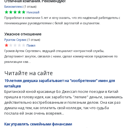
Отличная компания. Рекомендую!
Биокомплекс
(1 отзыв)
star
star
star
star
star
Николай
Проработал в компании 5 лет и хочу сказать, что это надёжный работодатель с
понимающими руководителями с белой зарплатой и соцпакетом.
Ужасное отношение
Русатом Сервис
(1 отзыв)
star
star
star
star
star
Павел
Громов Артем Сергеевич, ведущий специалист контрактной службы,
Департамент закупок, связался с нами, сделал коммерческое предложение по
реализации ква...
Читайте на сайте
19-летняя девушка зарабатывает на "изобретении" имен для
китайцев
Британской юной красавице Бо Джессап после поездки в Китай
пришла в голову идея, как заработать "легкие" деньги, занимаясь
действительно востребованным и полезным делом. Она как раз
думала над тем, как оплатить свой колледж, так что судьба
послала ей знак очень вовремя...
Как управлять семейными финансами