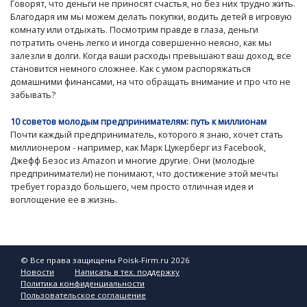
Говорят, что деньги не приносят счастья, но без них трудно жить.
Благодаря им мы можем делать покупки, водить детей в игровую
комнату или отдыхать. Посмотрим правде в глаза, деньги
потратить очень легко и иногда совершенно неясно, как мы
залезли в долги. Когда ваши расходы превышают ваш доход, все
становится немного сложнее. Как с умом распоряжаться
домашними финансами, на что обращать внимание и про что не
забывать?
10 советов молодым предпринимателям: путь к миллионам
Почти каждый предприниматель, которого я знаю, хочет стать
миллионером - например, как Марк Цукерберг из Facebook,
Джефф Безос из Amazon и многие другие. Они (молодые
предприниматели) не понимают, что достижение этой мечты
требует гораздо большего, чем просто отличная идея и
воплощение ее в жизнь.
© Все права защищены Poisk-Firm.ru 2026
Новости
Написать в тех. поддержку
Политика конфиденциальности
Пользовательское соглашение