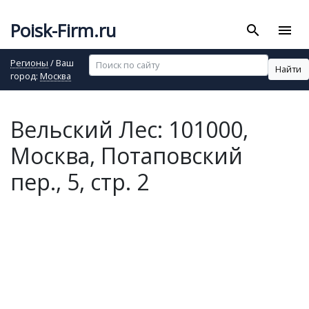
Poisk-Firm.ru
search
menu
Регионы
/ Ваш
Найти
город:
Москва
Вельский Лес: 101000,
Москва, Потаповский
пер., 5, стр. 2