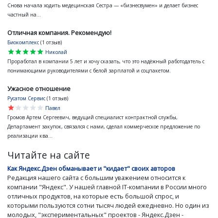
Снова начала ходить медецинская Сестра — «бизнесвумен» и делает бизнес
частный на...
Отличная компания. Рекомендую!
Биокомплекс
(1 отзыв)
star
star
star
star
star
Николай
Проработал в компании 5 лет и хочу сказать, что это надёжный работодатель с
понимающими руководителями с белой зарплатой и соцпакетом.
Ужасное отношение
Русатом Сервис
(1 отзыв)
star
star
star
star
star
Павел
Громов Артем Сергеевич, ведущий специалист контрактной службы,
Департамент закупок, связался с нами, сделал коммерческое предложение по
реализации ква...
Читайте на сайте
Как Яндекс.Дзен обманывает и "кидает" своих авторов
Редакция нашего сайта с большим уважением относится к
компании "Яндекс". У нашей главной IT-компании в России много
отличных продуктов, на которые есть большой спрос, и
которыми пользуются сотни тысяч людей ежедневно. Но один из
молодых, "экспериментальных" проектов - Яндекс.Дзен -