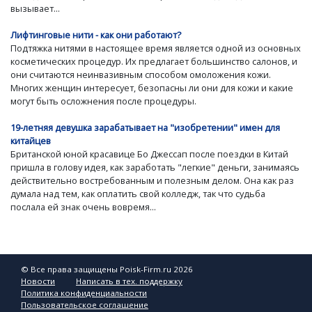
вызывает...
Лифтинговые нити - как они работают?
Подтяжка нитями в настоящее время является одной из основных
косметических процедур. Их предлагает большинство салонов, и
они считаются неинвазивным способом омоложения кожи.
Многих женщин интересует, безопасны ли они для кожи и какие
могут быть осложнения после процедуры.
19-летняя девушка зарабатывает на "изобретении" имен для
китайцев
Британской юной красавице Бо Джессап после поездки в Китай
пришла в голову идея, как заработать "легкие" деньги, занимаясь
действительно востребованным и полезным делом. Она как раз
думала над тем, как оплатить свой колледж, так что судьба
послала ей знак очень вовремя...
© Все права защищены Poisk-Firm.ru 2026
Новости
Написать в тех. поддержку
Политика конфиденциальности
Пользовательское соглашение