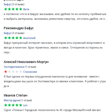
Бафус
(3 отзыва)
star
star
star
star
star
Витя
я постоянно что-то в Бафусе заказываю, мне удобнее по их каталогу пробежаться
и выбрать материалы, занимаюсь ремонтами квартир, это очень удобно, не н...
Рекомендую Бафус
Бафус
(3 отзыва)
star
star
star
star
star
Анатолий
Бафус прекрасный интернет магазин, в котором есть огромный ассортимент и
всегда в наличии. Брал герметики, эмали и смеси. Отношение со стороны их
перс...
Алексей Николаевич Моргун
Эксподинамика
(1 отзыв)
star
star
star
star
star
Станислав
Я был одним из первых сотрудников компании со дня основания - вместе с
владельцами мы ушли из Экспомастера со своими клиентами. Я работал с утра
до в...
Иванов Степан
Мосгорздрав
(1 отзыв)
star
star
star
star
star
Lori
Одни «Плюсы»! Городская поликлиника № 45 города МосквыРечной вокзал: