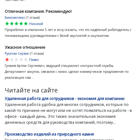
Отличная компания. Рекомендую!
Биокомплекс
(1 отзыв)
star
star
star
star
star
Николай
Проработал в компании 5 лет и хочу сказать, что это надёжный работодатель с
понимающими руководителями с белой зарплатой и соцпакетом.
Ужасное отношение
Русатом Сервис
(1 отзыв)
star
star
star
star
star
Павел
Громов Артем Сергеевич, ведущий специалист контрактной службы,
Департамент закупок, связался с нами, сделал коммерческое предложение по
реализации ква...
Читайте на сайте
Удаленная работа для сотрудников - экономия для компании
Удаленная работа удобна для многих сотрудников, которые по
какой-то причине не могут или не хотят появляться на работе - в
офисе - каждый день. Это также значительная экономия
денежных средств для руководства компаний, поэтому...
Производство изделий из природного камня