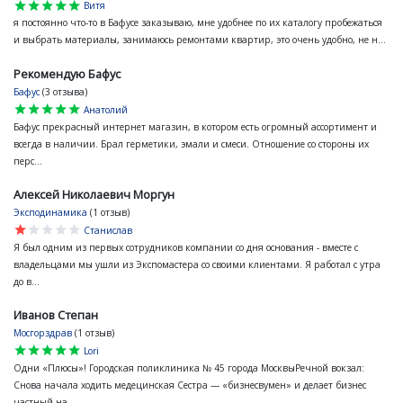
star
star
star
star
star
Витя
я постоянно что-то в Бафусе заказываю, мне удобнее по их каталогу пробежаться
и выбрать материалы, занимаюсь ремонтами квартир, это очень удобно, не н...
Рекомендую Бафус
Бафус
(3 отзыва)
star
star
star
star
star
Анатолий
Бафус прекрасный интернет магазин, в котором есть огромный ассортимент и
всегда в наличии. Брал герметики, эмали и смеси. Отношение со стороны их
перс...
Алексей Николаевич Моргун
Эксподинамика
(1 отзыв)
star
star
star
star
star
Станислав
Я был одним из первых сотрудников компании со дня основания - вместе с
владельцами мы ушли из Экспомастера со своими клиентами. Я работал с утра
до в...
Иванов Степан
Мосгорздрав
(1 отзыв)
star
star
star
star
star
Lori
Одни «Плюсы»! Городская поликлиника № 45 города МосквыРечной вокзал:
Снова начала ходить медецинская Сестра — «бизнесвумен» и делает бизнес
частный на...