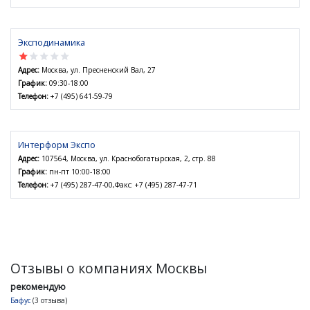
Эксподинамика
star
star
star
star
star
Адрес:
Москва, ул. Пресненский Вал, 27
График:
09:30-18:00
Телефон:
+7 (495) 641-59-79
Интерформ Экспо
Адрес:
107564, Москва, ул. Краснобогатырская, 2, стр. 88
График:
пн-пт 10:00-18:00
Телефон:
+7 (495) 287-47-00,Факс: +7 (495) 287-47-71
Отзывы о компаниях Москвы
рекомендую
Бафус
(3 отзыва)